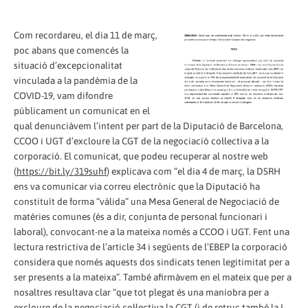
Com recordareu, el dia 11 de març,
poc abans que comencés la
situació d’excepcionalitat
vinculada a la pandèmia de la
COVID-19, vam difondre
públicament un comunicat en el
qual denunciàvem l’intent per part de la Diputació de Barcelona,
CCOO i UGT d’excloure la CGT de la negociació col·lectiva a la
corporació. El comunicat, que podeu recuperar al nostre web
(
https://bit.ly/319suhf
) explicava com “el dia 4 de març, la DSRH
ens va comunicar via correu electrònic que la Diputació ha
constituït de forma “vàlida” una Mesa General de Negociació de
matèries comunes (és a dir, conjunta de personal funcionari i
laboral), convocant-ne a la mateixa només a CCOO i UGT. Fent una
lectura restrictiva de l’article 34 i següents de l’EBEP la corporació
considera que només aquests dos sindicats tenen legitimitat per a
ser presents a la mateixa”. També afirmàvem en el mateix que per a
nosaltres resultava clar “que tot plegat és una maniobra per a
excloure de la negociació col·lectiva la CGT (i de retruc també la I-