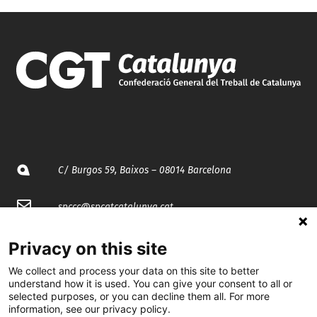
C/ Burgos 59, Baixos – 08014 Barcelona
spccc@
spcgtcatalunya.cat
935 120 481
Privacy on this site
We collect and process your data on this site to better
understand how it is used. You can give your consent to all or
@CGTCatalunya
selected purposes, or you can decline them all. For more
information, see our privacy policy.
cgtcatalunya