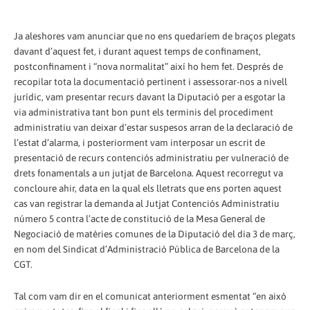
Ja aleshores vam anunciar que no ens quedaríem de braços plegats
davant d’aquest fet, i durant aquest temps de confinament,
postconfinament i “nova normalitat” així ho hem fet. Després de
recopilar tota la documentació pertinent i assessorar-nos a nivell
jurídic, vam presentar recurs davant la Diputació per a esgotar la
via administrativa tant bon punt els terminis del procediment
administratiu van deixar d’estar suspesos arran de la declaració de
l’estat d’alarma, i posteriorment vam interposar un escrit de
presentació de recurs contenciós administratiu per vulneració de
drets fonamentals a un jutjat de Barcelona. Aquest recorregut va
concloure ahir, data en la qual els lletrats que ens porten aquest
cas van registrar la demanda al Jutjat Contenciós Administratiu
número 5 contra l’acte de constitució de la Mesa General de
Negociació de matèries comunes de la Diputació del dia 3 de març,
en nom del Sindicat d’Administració Pública de Barcelona de la
CGT.
Tal com vam dir en el comunicat anteriorment esmentat “en això