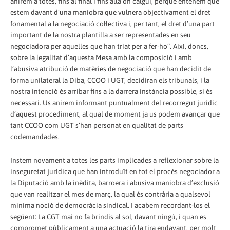
anirem a totes, fins al final i fins allà on calgui, perquè entenem que
estem davant d’una maniobra que vulnera objectivament el dret
fonamental a la negociació col·lectiva i, per tant, el dret d’una part
important de la nostra plantilla a ser representades en seu
negociadora per aquelles que han triat per a fer-ho“. Així, doncs,
sobre la legalitat d’aquesta Mesa amb la composició i amb
l’abusiva atribució de matèries de negociació que han decidit de
forma unilateral la Diba, CCOO i UGT, decidiran els tribunals, i la
nostra intenció és arribar fins a la darrera instància possible, si és
necessari. Us anirem informant puntualment del recorregut jurídic
d’aquest procediment, al qual de moment ja us podem avançar que
tant CCOO com UGT s’han personat en qualitat de parts
codemandades.
Instem novament a totes les parts implicades a reflexionar sobre la
inseguretat jurídica que han introduït en tot el procés negociador a
la Diputació amb la inèdita, barroera i abusiva maniobra d’exclusió
que van realitzar el mes de març, la qual és contrària a qualsevol
mínima noció de democràcia sindical. I acabem recordant-los el
següent: La CGT mai no fa brindis al sol, davant ningú, i quan es
compromet públicament a una actuació la tira endavant, per molt