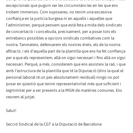
excepcionals que puguin ser les circumstàncies en les que ens
trobem immersos. Com suposareu, no tenim una excessiva
confiança en la justícia burgesa ni en aquells i aquelles que
l’administren, perquè pensem que està feta a mida dels sindicats
de concertació i concebuda, precisament, per a posar tots els
entrebancs possibles a opcions sindicals combatives com la
nostra. Tanmateix, defensarem els nostres drets, els de la nostra
afiliació, i els d’aquella part de la plantilla que ens ha fet confiança
per a que els representem, allà on sigui necessari i fins allà on sigui
necessari. Perquè, a més, considerem que ens assisteix la raó, i que
amb l’estructura de la plantilla que té la Diputació (dins la qual el
personal laboral té un pes absolutament residual) ningú no pot
posar en qüestió que tenim representativitat més que suficient i
legitimitat per a ser presents a la MGN de matèries comunes. Ens
veurem al jutjat.
Salut!
Secció Sindical de la CGT a la Diputació de Barcelona