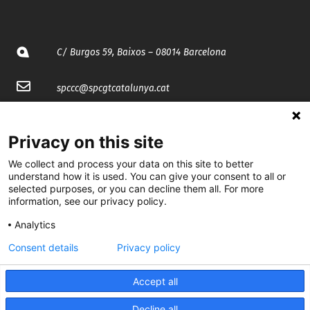
C/ Burgos 59, Baixos – 08014 Barcelona
spccc@
spcgtcatalunya.cat
935 120 481
Privacy on this site
@CGTCatalunya
We collect and process your data on this site to better
understand how it is used. You can give your consent to all or
selected purposes, or you can decline them all. For more
cgtcatalunya
information, see our privacy policy.
CGTCatalunya
Analytics
cgtcatalunya
Consent details
Privacy policy
Accept all
Desenvolupat per
Decline all