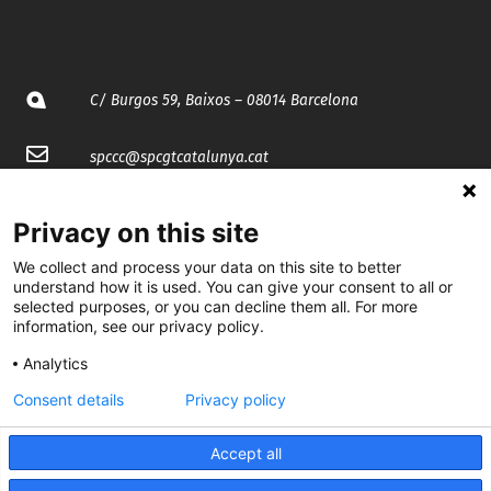
C/ Burgos 59, Baixos – 08014 Barcelona
spccc@
spcgtcatalunya.cat
935 120 481
Privacy on this site
We collect and process your data on this site to better
@CGTCatalunya
understand how it is used. You can give your consent to all or
selected purposes, or you can decline them all. For more
cgtcatalunya
information, see our privacy policy.
CGTCatalunya
Analytics
Consent details
Privacy policy
cgtcatalunya
Accept all