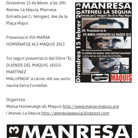
Divendres 15 de febrer, a les 20h.
Ateneu La Sèquia, Manresa.
Entrada pel C/ Amigant, des de la
Plaça Major.
Presentació XVI MARXA
HOMENATGE ALS MAQUIS 2013
Tot seguit presentació del llibre “EL
DUENDE DEL MAQUIS. JESÚS
MARTÍNEZ
MALUENDA” a càrrec del seu autor
Jaume Serra Fontelles.
Organitza:
Marxa Homenatge als Maquis
http://www.marxa-maquis.org
i Ateneu La Sèquia
http://ateneulasequia.blogspot.com