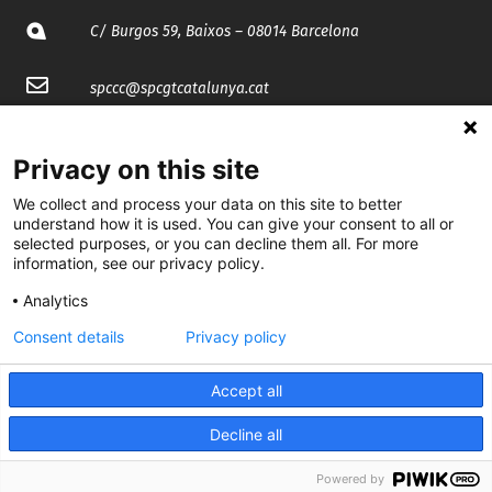
C/ Burgos 59, Baixos – 08014 Barcelona
spccc@
spcgtcatalunya.cat
935 120 481
Privacy on this site
We collect and process your data on this site to better
@CGTCatalunya
understand how it is used. You can give your consent to all or
selected purposes, or you can decline them all. For more
cgtcatalunya
information, see our privacy policy.
CGTCatalunya
Analytics
cgtcatalunya
Consent details
Privacy policy
Accept all
Desenvolupat per
Decline all
Powered by