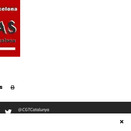
@CGTCatalunya
cgtcatalunya