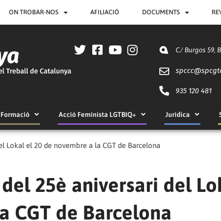
ON TROBAR-NOS
AFILIACIÓ
DOCUMENTS
RE
C/ Burgos 59, 
spccc@
spcgt
935 120 481
Formació
Acció Feminista LGTBIQ+
Jurídica
 del Lokal el 20 de novembre a la CGT de Barcelona
 del 25è aniversari del Lo
la CGT de Barcelona