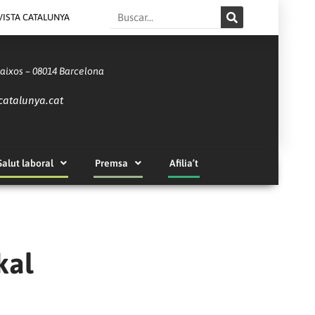
Search
VISTA CATALUNYA
Baixos – 08014 Barcelona
catalunya.cat
Salut laboral
Premsa
Afilia’t
kal