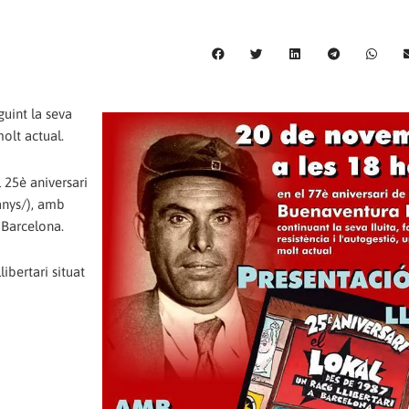
guint la seva
molt actual.
 25è aniversari
anys/), amb
, Barcelona.
ibertari situat