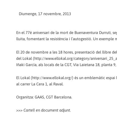
Diumenge, 17 novembre, 2013
En el 77é aniversari de la mort de Buenaventura Durruti, se
lluita, fomentant la resistència i l’autogestió. Un exemple 
El 20 de novembre a les 18 hores, presentació del llibre del
del Lokal (http://www.ellokal.org/category/aniversari_25_
Iñaki García, als locals de la CGT, Via Laietana 18, planta 9
El Lokal (http://www.ellokal.org/) és un emblemàtic espai ll
al carrer La Cera 1, al Raval.
Organitza: GAAS, CGT Barcelona.
>>> Cartell en document adjunt
.