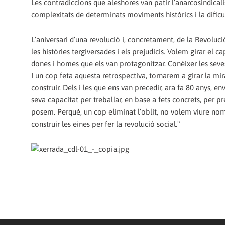
Les contradiccions que aleshores van patir l’anarcosindical
complexitats de determinats moviments històrics i la dificu
L’aniversari d’una revolució i, concretament, de la Revoluci
les històries tergiversades i els prejudicis. Volem girar el c
dones i homes que els van protagonitzar. Conèixer les seves
I un cop feta aquesta retrospectiva, tornarem a girar la mi
construir. Dels i les que ens van precedir, ara fa 80 anys,
seva capacitat per treballar, en base a fets concrets, per pre
posem. Perquè, un cop eliminat l’oblit, no volem viure nom
construir les eines per fer la revolució social."