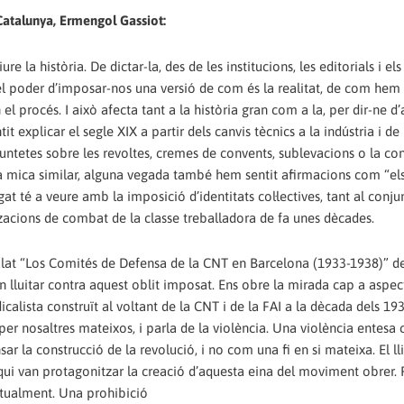
 Catalunya, Ermengol Gassiot:
re la història. De dictar-la, des de les institucions, les editorials i el
 el poder d’imposar-nos una versió de com és la realitat, de com hem 
el procés. I això afecta tant a la història gran com a la, per dir-ne d
explicar el segle XIX a partir dels canvis tècnics a la indústria i de 
untetes sobre les revoltes, cremes de convents, sublevacions o la co
 mica similar, alguna vegada també hem sentit afirmacions com “els 
 té a veure amb la imposició d’identitats col·lectives, tant al conju
acions de combat de la classe treballadora de fa unes dècades.
titulat “Los Comités de Defensa de la CNT en Barcelona (1933-1938)” de
n lluitar contra aquest oblit imposat. Ens obre la mirada cap a aspe
calista construït al voltant de la CNT i de la FAI a la dècada dels 193
per nosaltres mateixos, i parla de la violència. Una violència entesa
sar la construcció de la revolució, i no com una fi en si mateixa. El ll
ls qui van protagonitzar la creació d’aquesta eina del moviment obrer.
actualment. Una prohibició