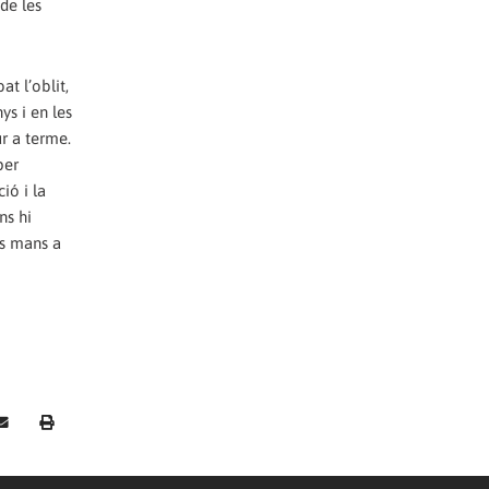
de les
t l’oblit,
ys i en les
r a terme.
per
ió i la
ns hi
es mans a