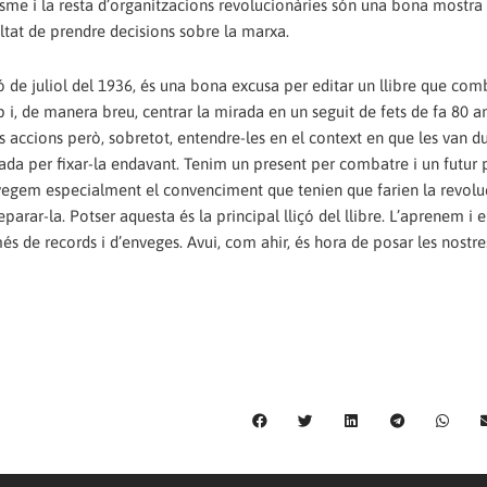
isme i la resta d’organitzacions revolucionàries són una bona mostra 
ltat de prendre decisions sobre la marxa.
ó de juliol del 1936, és una bona excusa per editar un llibre que comba
ap i, de manera breu, centrar la mirada en un seguit de fets de fa 80 an
 accions però, sobretot, entendre-les en el context en que les van du
rada per fixar-la endavant. Tenim un present per combatre i un futur 
 envegem especialment el convenciment que tenien que farien la revoluc
parar-la. Potser aquesta és la principal lliçó del llibre. L’aprenem i e
és de records i d’enveges. Avui, com ahir, és hora de posar les nostr