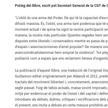
Pròleg del llibre, escrit pel Secretari General de la CGT de
"L’oblit és una arma del Poder. De qui té la capacitat d’escriu
difusió massiva. És, l’oblit, una arma tant poderosa que té
moment actual i de quina ha sigut la nostra participació en 
manera, la nostra més particular. Quantes vegades hem sentit 
disputes entre liberals i conservadors mentre es passa de p
d’espais i associacionismes d’arrel popular? De manera una
anarcosindicalistesmmai hem emprat la violència”. Tot plegat
població com a espais que ens reclamem hereus d’organitz
La publicació d’aquest llibre, una traducció de l’original 
Guillamon editat originàriament per Aldarull el 2011, preté
tractats del moviment llibertari i, concretament, anarcosindi
segle passat. Fuig de tabús actuals, massa sovint imposats 
mitjà per enderrocar el poder de l’estat i del capital i defen
introdueix als debats, dubtes, crítiques i rectificacions de
el present, ens incita a debats en certa mesura prohibits 