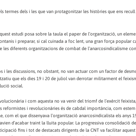
s termes dels i les que van protagonitzar les històries que ens recull
aquest estudi posa sobre la taula el paper de l’organització, un eleme
ontanis i preparar, si cal cuinada a foc lent, una gran força popular c
tre les diferents organitzacions de combat de l’anarcosindicalisme co
os i les discussions, no obstant, no van actuar com un factor de desm
zatiu que els dies 19 i 20 de juliol van derrotar militarment el feixis
lució social.
volucionària i com aquesta no va venir del triomf de l’exèrcit feixist
tes reformistes i revolucionàries és de cabdal importància, com estem
, com el que dissenyava l’organització anarcosindicalista els anys 1
havien d’acabar traint la lluita popular. La progressiva consolidació d
ticipació fins i tot de destacats dirigents de la CNT va facilitar aquest