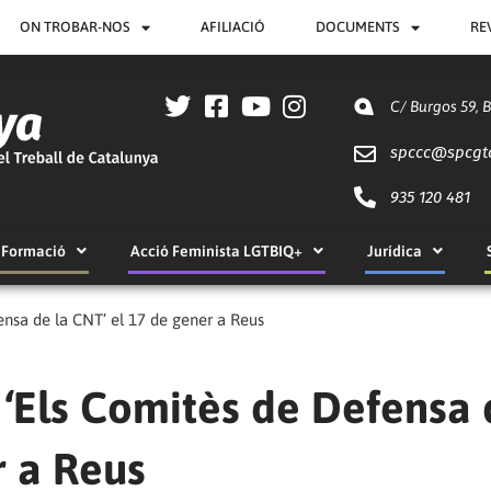
ON TROBAR-NOS
AFILIACIÓ
DOCUMENTS
RE
C/ Burgos 59, 
spccc@
spcgt
935 120 481
Formació
Acció Feminista LGTBIQ+
Jurídica
fensa de la CNT’ el 17 de gener a Reus
e ‘Els Comitès de Defensa
r a Reus