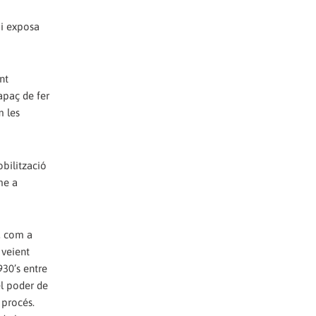
 i exposa
nt
apaç de fer
m les
obilització
me a
a, com a
 veient
930’s entre
el poder de
 procés.