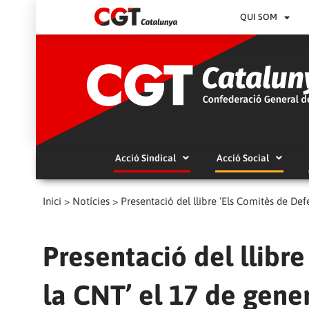
QUI SOM
Acció Sindical
Acció Social
Inici
>
Notícies
>
Presentació del llibre ‘Els Comitès de De
Presentació del llibr
la CNT’ el 17 de gene