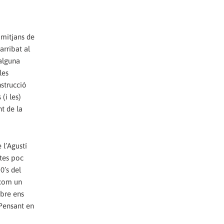
s mitjans de
arribat al
’alguna
les
nstrucció
(i les)
nt de la
 l’Agustí
ctes poc
0’s del
 com un
ibre ens
 Pensant en