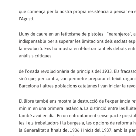
que comença per la nostra pròpia resistència a pensar en el
l’Agustí.
Lluny de caure en un fetitxisme de pistoles i “naranjeros”, 
indispensable per a superar les limitacions dels esclats esp
la revolució. Ens ho mostra en il•lustrar tant els debats en
anàlisis crítiques
de l’onada revolucionària de principis del 1933. Els fracass
sinó que, per contra, van permetre preparar el teixit organit
Barcelona i altres poblacions catalanes i van iniciar la revo
El llibre també ens mostra la destrucció de l’experiència re
mínim en una primera instància. La distinció entre les llui
també avui en dia. En un enfrontament sense pacte possible
les i els treballadors i la burgesia, les opcions de reforma 
la Generalitat a finals del 1936 i inicis del 1937, amb la par