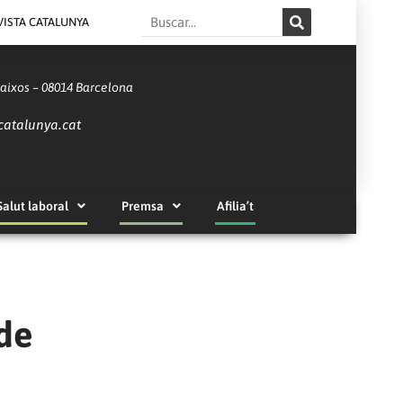
Search
VISTA CATALUNYA
Baixos – 08014 Barcelona
catalunya.cat
Salut laboral
Premsa
Afilia’t
 de