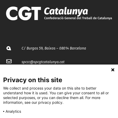
C/ Burgos 59, Baixos – 08014 Barcelona
spccc@
spcgtcatalunya.cat
935 120 481
Privacy on this site
We collect and process your data on this site to better
@CGTCatalunya
understand how it is used. You can give your consent to all or
selected purposes, or you can decline them all. For more
cgtcatalunya
information, see our privacy policy.
CGTCatalunya
Analytics