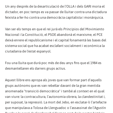
Un any després de la desarticulació de l’OLLA i dels GARI moria el
dictador, en poc temps es va passar de lluitar contra una dictadura
feixista a fer-ho contra una democràcia capitalista i monàrquica.
Van ser els temps en que el rei jurà els
Principios del Movimiento
Nacional
i la Constitució, el PSOE abandonà el marxisme, el PCE
deixà enrere el republicanisme i el capital fonamentà les bases del
sistema social que ha acabat esclafant socialment i econòmica la
ciutadania de l'estat espanyol.
Fou una lluita que durà poc més de deu anys fins que el 1984 es
desmantellaren els darrers grups actius.
Aquest llibre ens apropa als joves que van formar part d'aquells
grups autònoms que es van rebel·lar davant de la gran mentida
anomenada "transició democràtica" i també al context en el qual
van viure: la contracultura, l’autonomia obrera, la clandestinitat i,
per suposat, la repressió. La mort del Jebo, en esclatar-li l’artefacte
que manipulava a Tolosa de Llenguadoc o l’assassinat de l’Agustín