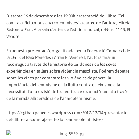
Dissabte 16 de desembre a les 19:00h presentació del llibre “Tal
com raja. Reflexions anarcofeministes” a càrrec de l’autora, Mireia
Redondo Prat. A la sala d'actes de l'edifici sindical, c/Nord 11-13, El
Vendrell.
En aquesta presentació, organitzada per la Federació Comarcal de
la CGT del Baix Penedès i Arran El Vendrell, l’autora farà un
recorregut a través de la història de les dones i de les seves
experiències en tallers sobre violència masclista. Podrem debatre
sobre les eines per combatre les violències de gènere, la
importància del feminisme en la lluita contra el feixisme o la
necessitat d’una revisió de les teories de revolució social a través
de la mirada alliberadora de l’anarcofeminisme.
https://cgtbaixpenedes.wordpress.com/2017/12/14/presentacio-
del-llibre-tal-com-raja-reflexions-anarcofeministes/