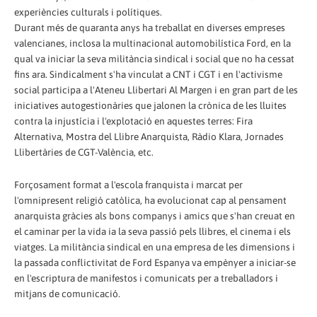
experiències culturals i polítiques.
Durant més de quaranta anys ha treballat en diverses empreses
valencianes, inclosa la multinacional automobilística Ford, en la
qual va iniciar la seva militància sindical i social que no ha cessat
fins ara. Sindicalment s'ha vinculat a CNT i CGT i en l'activisme
social participa a l'Ateneu Llibertari Al Margen i en gran part de les
iniciatives autogestionàries que jalonen la crònica de les lluites
contra la injustícia i l'explotació en aquestes terres: Fira
Alternativa, Mostra del Llibre Anarquista, Ràdio Klara, Jornades
Llibertàries de CGT-València, etc.
Forçosament format a l'escola franquista i marcat per
l'omnipresent religió catòlica, ha evolucionat cap al pensament
anarquista gràcies als bons companys i amics que s'han creuat en
el caminar per la vida ia la seva passió pels llibres, el cinema i els
viatges. La militància sindical en una empresa de les dimensions i
la passada conflictivitat de Ford Espanya va empènyer a iniciar-se
en l'escriptura de manifestos i comunicats per a treballadors i
mitjans de comunicació.