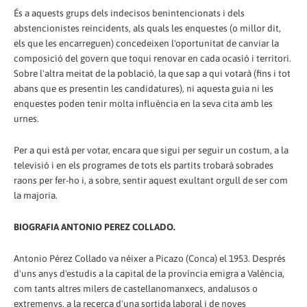
És a aquests grups dels indecisos benintencionats i dels
abstencionistes reincidents, als quals les enquestes (o millor dit,
els que les encarreguen) concedeixen l'oportunitat de canviar la
composició del govern que toqui renovar en cada ocasió i territori.
Sobre l'altra meitat de la població, la que sap a qui votarà (fins i tot
abans que es presentin les candidatures), ni aquesta guia ni les
enquestes poden tenir molta influència en la seva cita amb les
urnes.
Per a qui està per votar, encara que sigui per seguir un costum, a la
televisió i en els programes de tots els partits trobarà sobrades
raons per fer-ho i, a sobre, sentir aquest exultant orgull de ser com
la majoria.
BIOGRAFIA ANTONIO PEREZ COLLADO.
Antonio Pérez Collado va néixer a Picazo (Conca) el 1953. Després
d'uns anys d'estudis a la capital de la província emigra a València,
com tants altres milers de castellanomanxecs, andalusos o
extremenys, a la recerca d'una sortida laboral i de noves