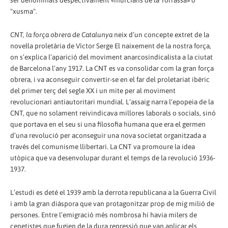
"xusma".
CNT, la força obrera de Catalunya
neix d’un concepte extret de la
novel·la proletària de Víctor Serge El naixement de la nostra força,
on s’explica l’aparició del moviment anarcosindicalista a la ciutat
de Barcelona l’any 1917. La CNT es va consolidar com la gran força
obrera, i va aconseguir convertir-se en el far del proletariat ibèric
del primer terç del segle XX i un mite per al moviment
revolucionari antiautoritari mundial. L’assaig narra l’epopeia de la
CNT, que no solament reivindicava millores laborals o socials, sinó
que portava en el seu si una filosofia humana que era el germen
d’una revolució per aconseguir una nova societat organitzada a
través del comunisme llibertari. La CNT va promoure la idea
utòpica que va desenvolupar durant el temps de la revolució 1936-
1937.
L’estudi es deté el 1939 amb la derrota republicana a la Guerra Civil
i amb la gran diàspora que van protagonitzar prop de mig milió de
persones. Entre l’emigració més nombrosa hi havia milers de
cenetistes que fugien de la dura repressió que van aplicar els