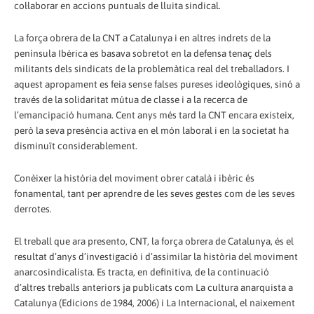
col·laborar en accions puntuals de lluita sindical.
La força obrera de la CNT a Catalunya i en altres indrets de la
península Ibèrica es basava sobretot en la defensa tenaç dels
militants dels sindicats de la problemàtica real del treballadors. I
aquest apropament es feia sense falses pureses ideològiques, sinó a
través de la solidaritat mútua de classe i a la recerca de
l’emancipació humana. Cent anys més tard la CNT encara existeix,
però la seva presència activa en el món laboral i en la societat ha
disminuït considerablement.
Conèixer la història del moviment obrer català i ibèric és
fonamental, tant per aprendre de les seves gestes com de les seves
derrotes.
El treball que ara presento, CNT, la força obrera de Catalunya, és el
resultat d’anys d’investigació i d’assimilar la història del moviment
anarcosindicalista. Es tracta, en definitiva, de la continuació
d’altres treballs anteriors ja publicats com La cultura anarquista a
Catalunya (Edicions de 1984, 2006) i La Internacional, el naixement