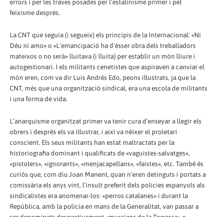
errors i per les traves posades per l’estalinisme primer i pel
feixisme després.
La CNT que seguia (i segueix) els principis de la Internacional: «Ni
Déu ni amo» o «L’emancipació ha d’ésser obra dels treballadors
mateixos o no serà» lluitava (i lluita) per establir un món lliure i
autogestionari. I els militants cenetistes que aspiraven a canviar el
món eren, com va dir Luis Andrés Edo, peons il·lustrats, ja que la
CNT, més que una organització sindical, era una escola de militants
i una forma de vida.
L’anarquisme organitzat primer va tenir cura d’enseyar a llegir els
obrers i després els va il·lustrar, i així va néixer el proletari
conscient. Els seus militants han estat maltractats per la
historiografia dominant i qualificats de «vaguistes-salvatges»,
«pistolers», «ignorants», «menjacapellans», «faistes», etc. També és
curiós que, com diu Joan Manent, quan n’eren detinguts i portats a
comissària els anys vint, l’insult preferit dels policies espanyols als
sindicalistes era anomenar-los: «perros catalanes» i durant la
República, amb la policia en mans de la Generalitat, van passar a
ser denominats despectivament «murcians de la Torrassa» o