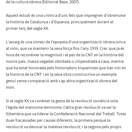
de la cultura obrera (Editorial Base, 2007).
Aquest estudi és una crònica d’uns fets que impregnen d’obrerisme
la història de Catalunya i d’Espanya, principalment durant el
primer terç del segle XX.
L’assaig és una síntesi de l’epopeia d’una organització obrera única
al món, que va mantenir la seva força fins l’any 1939. Crec que ja és
hora de reconèixer la magnitud i el pes de la CNT en la història del
nostre país, massa vegades oblidada o vilipendiada a casa, mentre
que ha estat honorada pels historiadors hispanistes que han vist en
la història de la CNT i en la seva obra constructiva un exemple
genuí sense comparació amb cap altra organització obrera del
món.
Si el segle XX va conèixer la gesta de la revolució soviètica sota
l’ègida del marxisme-leninisme, l’altra gran revolució va ser la
llibertària que va liderar la Confederació Nacional del Treball. Totes
dues fracassades per causes diferents, la primera perquè la
revolució va devorar la mateixa revolució; i la segona pels propis