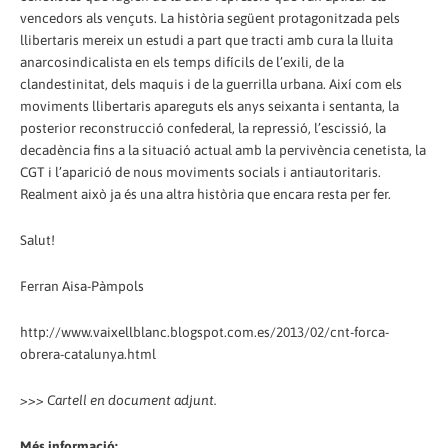
vencedors als vençuts. La història següent protagonitzada pels
llibertaris mereix un estudi a part que tracti amb cura la lluita
anarcosindicalista en els temps difícils de l’exili, de la
clandestinitat, dels maquis i de la guerrilla urbana. Així com els
moviments llibertaris apareguts els anys seixanta i sentanta, la
posterior reconstrucció confederal, la repressió, l’escissió, la
decadència fins a la situació actual amb la pervivència cenetista, la
CGT i l’aparició de nous moviments socials i antiautoritaris.
Realment això ja és una altra història que encara resta per fer.
Salut!
Ferran Aisa-Pàmpols
http://www.vaixellblanc.blogspot.com.es/2013/02/cnt-forca-
obrera-catalunya.html
>>> Cartell en document adjunt.
Més informació: