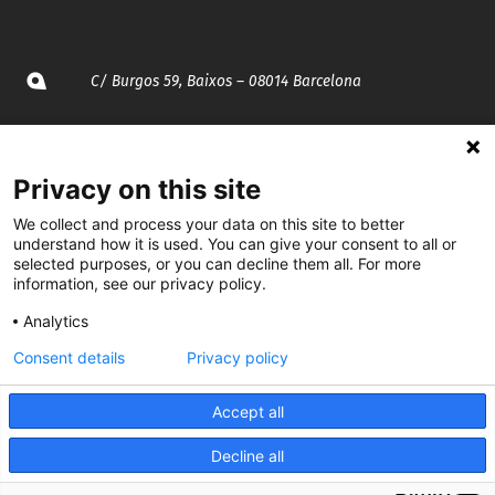
C/ Burgos 59, Baixos – 08014 Barcelona
spccc@
spcgtcatalunya.cat
Privacy on this site
935 120 481
We collect and process your data on this site to better
understand how it is used. You can give your consent to all or
@CGTCatalunya
selected purposes, or you can decline them all. For more
information, see our privacy policy.
cgtcatalunya
Analytics
CGTCatalunya
Consent details
Privacy policy
cgtcatalunya
Accept all
Decline all
Desenvolupat per