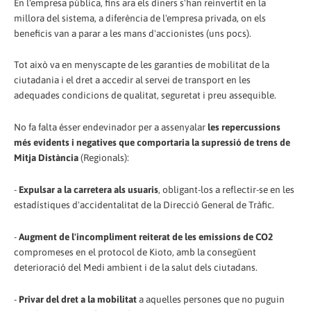
En l'empresa pública, fins ara els diners s'han reinvertit en la
millora del sistema, a diferència de l'empresa privada, on els
beneficis van a parar a les mans d'accionistes (uns pocs).
Tot això va en menyscapte de les garanties de mobilitat de la
ciutadania i el dret a accedir al servei de transport en les
adequades condicions de qualitat, seguretat i preu assequible.
No fa falta ésser endevinador per a assenyalar
les repercussions
més evidents i negatives que comportaria la supressió de trens de
Mitja Distància
(Regionals):
-
Expulsar a la carretera als usuaris
, obligant-los a reflectir-se en les
estadístiques d'accidentalitat de la Direcció General de Tràfic.
-
Augment de l'incompliment reiterat de les emissions de CO2
compromeses en el protocol de Kioto, amb la consegüent
deterioració del Medi ambient i de la salut dels ciutadans.
-
Privar del dret a la mobilitat
a aquelles persones que no puguin