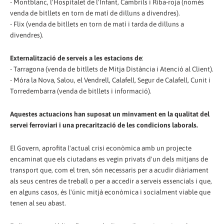
- Montblanc, l'Hospitalet de l'Infant, Cambrils i Riba-roja (només
venda de bitllets en torn de matí de dilluns a divendres).
- Flix (venda de bitllets en torn de matí i tarda de dilluns a
divendres).
Externalització de serveis a les estacions de
:
- Tarragona (venda de bitllets de Mitja Distància i Atenció al Client).
- Móra la Nova, Salou, el Vendrell, Calafell, Segur de Calafell, Cunit i
Torredembarra (venda de bitllets i informació).
Aquestes actuacions han suposat un minvament en la qualitat del
servei ferroviari i una precarització de les condicions laborals.
El Govern, aprofita l'actual crisi econòmica amb un projecte
encaminat que els ciutadans es vegin privats d'un dels mitjans de
transport que, com el tren, són necessaris per a acudir diàriament
als seus centres de treball o per a accedir a serveis essencials i que,
en alguns casos, és l'únic mitjà econòmica i socialment viable que
tenen al seu abast.