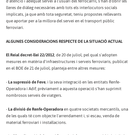
d'atenció i adequat servei a l'usuari del ferrocarril, s'han d'obrir les
lleres de diàleg necessàries amb tots els interlocutors socials
implicats, ja que amb tota seguretat, teniu propostes rellevants
que aportar per a la millora del servei en el transport públic
ferroviari.
ALGUNES CONSIDERACIONS RESPECTE DE LA SITUACIÓ ACTUAL
El Reial decret-llei 22/2012
, de 20 de juliol, pel qual s'adopten
mesures en matèria d'infraestructures i serveis ferroviaris, publicat
en el BOE de 21 de juliol, planteja entre altres mesures:
-
La supressió de Feve
, i la seva integració en les entitats Renfe-
Operadora i Adif; prèviament a aquesta operació s'han suprimit
nombrosos serveis de viatgers.
-
La divisió de Renfe-Operadora
en quatre societats mercantils, una
de les quals té com objecte l'arrendament i, si escau, venda de
material ferroviari i instal·lacions.