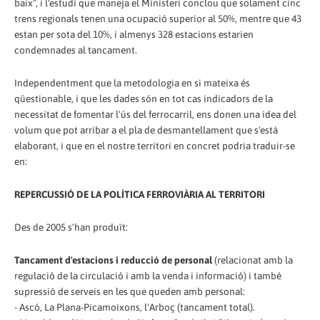
baix”, i l'estudi que maneja el Ministeri conclou que solament cinc
trens regionals tenen una ocupació superior al 50%, mentre que 43
estan per sota del 10%, i almenys 328 estacions estarien
condemnades al tancament.
Independentment que la metodologia en si mateixa és
qüestionable, i que les dades són en tot cas indicadors de la
necessitat de fomentar l'ús del ferrocarril, ens donen una idea del
volum que pot arribar a el pla de desmantellament que s'està
elaborant, i que en el nostre territori en concret podria traduir-se
en:
REPERCUSSIÓ DE LA POLÍTICA FERROVIÀRIA AL TERRITORI
Des de 2005 s'han produït:
Tancament d'estacions i reducció de personal
(relacionat amb la
regulació de la circulació i amb la venda i informació) i també
supressió de serveis en les que queden amb personal:
- Ascó, La Plana-Picamoixons, l'Arboç (tancament total).