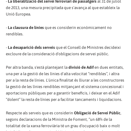
-
La liberalització del servei ferroviari de passatgers
al 31 de juliol
de 2013, una mesura precipitada que s'avança al que estableix la
Unió Europea.
-
La clausura de línies
que es considerin econòmicament no
rendibles.
-
La desaparició dels serveis
que el Consell de Ministres decideixi
excloure de la consideració d'obligacions de servei públic.
Per altra banda, s'està plantejant la
divisió de Adif
en dues entitats,
una per a la gestió de les línies d'alta velocitat “rendibles”, i altra
per a la resta de línies. L'única finalitat és lliurar a les constructores
la gestió de les línies rendibles mitjançant el sistema concesional i
aportacions públiques per a garantir beneficis, i deixar en el Adif
“dolent” la resta de línies per a facilitar tancaments i liquidacions.
Respecte als serveis que es considerin
Obligació de Servei Públic
,
segons declaracions de la Ministra de Foment, “un 68% de la
totalitat de la xarxa ferroviària té un grau d'ocupació baix o molt