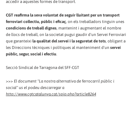
accedir a aquestes formes de transport.
CGT reafirma la seva voluntat de seguir lluitant per un transport
ferroviari col·lectiu, públic i eficaç
, on els treballadors tinguin unes
condicions de treball dignes
, mantenint i augmentant el nombre
de llocs de treball, on la societat pugui gaudir d'un Servei Ferroviari
que garanteixi
la qualitat del servei i la seguretat de tots
, obligant a
les Direccions tècniques i polítiques al manteniment d'un
servei
públic, segur, social i efectiu
.
Secció Sindical de Tarragona del SFF-CGT
>>>
El document "La nostra alternativa de ferrocarril públic i
social" us el podeu descarregar a
http://www.cgtcatalunya.cat/spip.php?article8264