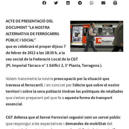
ACTE DE PRESENTACIÓ DEL
DOCUMENT “LA NOSTRA
ALTERNATIVA DE FERROCARRIL
PÚBLIC I SOCIAL”
que es celebrarà el proper dijous 7
de febrer de 2013 a les 18:30 h, a la
seu social de la Federació Local de la CGT
(Pl. Imperial Tàrraco nº 1 Edifici 2, 3ª Planta, Tarragona ).
Volem transmetre la nostra
preocupació per la situació que
travessa el ferrocarril
, i en concret per
l'efecte que sobre el nostre
territori i sobre la seva població tindran les polítiques de retallades
que s'estan preparant pel que fa a
aquesta forma de transport
essencial
.
CGT defensa que el Servei Ferroviari segueixi sent un servei públic
que respongui a les expectatives i
demandes de mobilitat
del