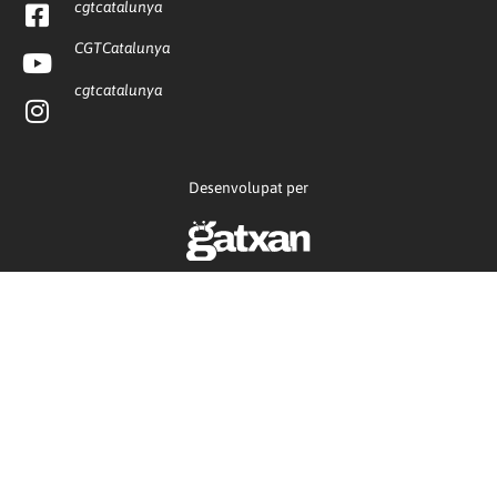
cgtcatalunya
CGTCatalunya
cgtcatalunya
Desenvolupat per