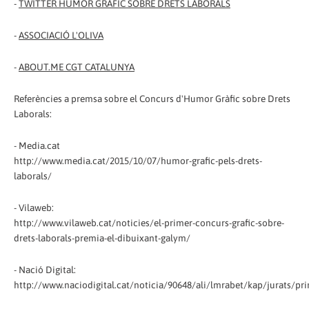
-
TWITTER HUMOR GRÀFIC SOBRE DRETS LABORALS
-
ASSOCIACIÓ L'OLIVA
-
ABOUT.ME CGT CATALUNYA
Referències a premsa sobre el Concurs d'Humor Gràfic sobre Drets
Laborals:
- Media.cat
http://www.media.cat/2015/10/07/humor-grafic-pels-drets-
laborals/
- Vilaweb:
http://www.vilaweb.cat/noticies/el-primer-concurs-grafic-sobre-
drets-laborals-premia-el-dibuixant-galym/
- Nació Digital:
http://www.naciodigital.cat/noticia/90648/ali/lmrabet/kap/jurats/p