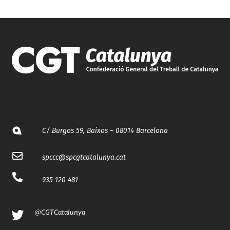
C/ Burgos 59, Baixos – 08014 Barcelona
spccc@
spcgtcatalunya.cat
935 120 481
@CGTCatalunya