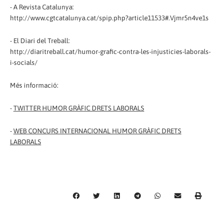
- A Revista Catalunya:
http://www.cgtcatalunya.cat/spip.php?article11533#.Vjmr5n4ve1s
- El Diari del Treball:
http://diaritreball.cat/humor-grafic-contra-les-injusticies-laborals-
i-socials/
Més informació:
-
TWITTER HUMOR GRÀFIC DRETS LABORALS
-
WEB CONCURS INTERNACIONAL HUMOR GRÀFIC DRETS
LABORALS