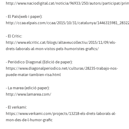
http://www.naciodigital.cat/noticia/96933/250/autors/participat/pr
- El País(web i paper):
http://ccaa.elpais.com/ccaa/2015/10/31/catalunya/1446315981_2832
- El Crític:
http://www.elcritic.cat/blogs/altaveucollectiu/2015/11/09/els-
drets-laborals-al-mon-vistos-pels-humoristes-grafics/
- Periódico Diagonal (Edició de paper):
https://www.diagonalperiodico.net/culturas/28235-trabajo-nos-
puede-matar-tambien-risa.html
- La marea (edició paper):
http://www.lamarea.com/
- El verkami:
https://www.verkami.com/projects/13218-els-drets-laborals-al-
mon-des-de-l-humor-grafic