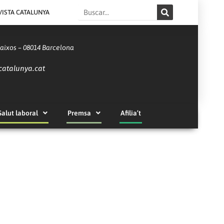
Search
VISTA CATALUNYA
Baixos – 08014 Barcelona
catalunya.cat
Salut laboral
Premsa
Afilia’t