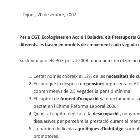
Dijous, 20 desembre, 2007
Per a CGT, Ecologistes en Acció i Baladre, els Pressuposts Ge
diferents: es basen en models de creixement cada vegada mé
Sostenim que els PGE per al 2008 mantenen i recolzen una o
L'estat només cobreix el 12% de les
necessitats de c
Encara que la despesa en
pensions
representa el 62%
cobren menys de 2,5 vegades la pensió mínima.
El capítol de
foment d'ocupació
va directament a su
pactat en l'última Reforma Laboral 2006.
Quant al capítol dedicat a la
desocupació
, no gara
dissuasives per percebre la prestació durant el men
La partida dedicada a
polítiques d'habitatge
s'orien
promotores.