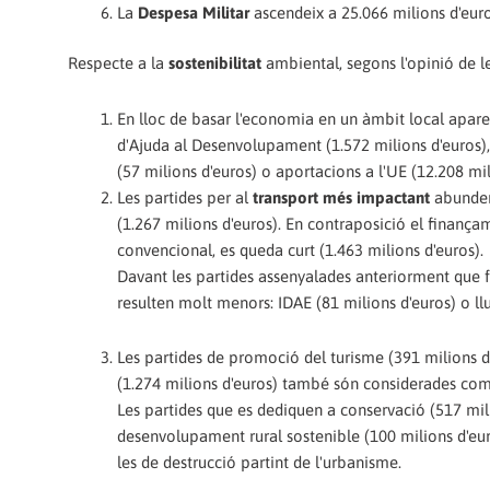
La
Despesa Militar
ascendeix a 25.066 milions d'euro
Respecte a la
sostenibilitat
ambiental, segons l'opinió de l
En lloc de basar l'economia en un àmbit local aparei
d'Ajuda al Desenvolupament (1.572 milions d'euros), I
(57 milions d'euros) o aportacions a l'UE (12.208 mil
Les partides per al
transport més impactant
abunden
(1.267 milions d'euros). En contraposició el finanç
convencional, es queda curt (1.463 milions d'euros).
Davant les partides assenyalades anteriorment que fo
resulten molt menors: IDAE (81 milions d'euros) o llu
Les partides de promoció del turisme (391 milions d'e
(1.274 milions d'euros) també són considerades com 
Les partides que es dediquen a conservació (517 mili
desenvolupament rural sostenible (100 milions d'eur
les de destrucció partint de l'urbanisme.