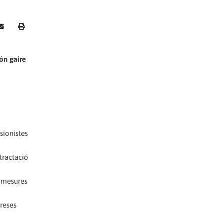
són gaire
sionistes
tractació
a mesures
preses