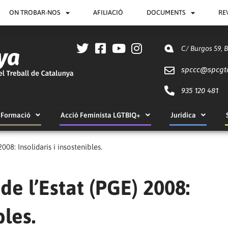
ON TROBAR-NOS
AFILIACIÓ
DOCUMENTS
RE
C/ Burgos 59, 
spccc@
spcgt
935 120 481
Formació
Acció Feminista LGTBIQ+
Jurídica
008: Insolidaris i insostenibles.
de l’Estat (PGE) 2008:
bles.