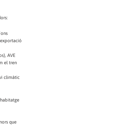
ors:
Fons
l'exportació
os), AVE
m el tren
i climàtic
habitatge
enors que