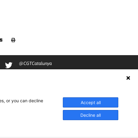
@CGTCatalunya
cgtcatalunya
CGTCatalunya
cgtcatalunya
es, or you can decline
Accept all
Decline all