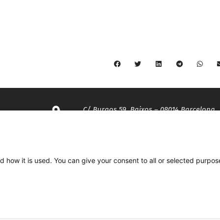
C/ Burgos 59, Baixos – 08014 Barcelona
spccc@
spcgtcatalunya.cat
d how it is used. You can give your consent to all or selected purpos
935 120 481
Desenvolupat per