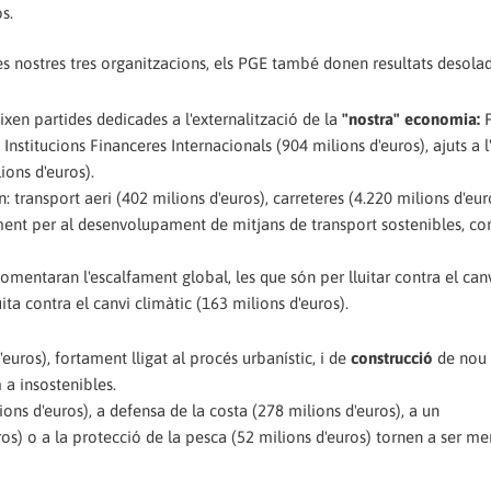
s.
es nostres tres organitzacions, els PGE també donen resultats desolad
xen partides dedicades a l'externalització de la
"nostra" economia:
nstitucions Financeres Internacionals (904 milions d'euros), ajuts a 
ions d'euros).
: transport aeri (402 milions d'euros), carreteres (4.220 milions d'eur
ament per al desenvolupament de mitjans de transport sostenibles, co
mentaran l'escalfament global, les que són per lluitar contra el canv
ita contra el canvi climàtic (163 milions d'euros).
uros), fortament lligat al procés urbanístic, i de
construcció
de nou 
a insostenibles.
ons d'euros), a defensa de la costa (278 milions d'euros), a un
os) o a la protecció de la pesca (52 milions d'euros) tornen a ser m