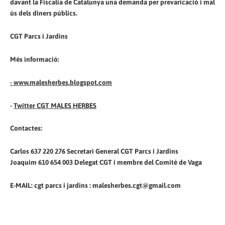
davant la Fiscalia de Catalunya una demanda per prevaricació i mal
ús dels diners públics.
CGT Parcs i Jardins
Més informació:
- www.malesherbes.blogspot.com
-
Twitter CGT MALES HERBES
Contactes:
Carlos 637 220 276 Secretari General CGT Parcs i Jardins
Joaquim 610 654 003 Delegat CGT i membre del Comitè de Vaga
E-MAIL: cgt parcs i jardins : malesherbes.cgt@gmail.com