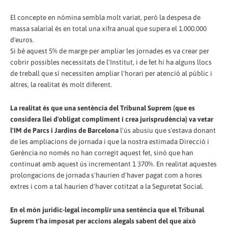
El concepte en nòmina sembla molt variat, però la despesa de
massa salarial és en total una xifra anual que supera el 1.000.000
d'euros.
Si bé aquest 5% de marge per ampliar les jornades es va crear per
cobrir possibles necessitats de l'Institut, i de fet hi ha alguns llocs
de treball que sí necessiten ampliar l'horari per atenció al públic i
altres, la realitat és molt diferent.
La realitat és que una sentència del Tribunal Suprem (que es
considera llei d'obligat compliment i crea jurisprudència) va vetar
l'IM de Parcs i Jardins de Barcelona
l'ús abusiu que s'estava donant
de les ampliacions de jornada i que la nostra estimada Direcció i
Gerència no només no han corregit aquest fet, sinó que han
continuat amb aquest ús incrementant 1 370%. En realitat aquestes
prolongacions de jornada s'haurien d'haver pagat com a hores
extres i com a tal haurien d'haver cotitzat a la Seguretat Social.
En el món jurídic-legal incomplir una sentència que el Tribunal
Suprem t'ha imposat per accions alegals sabent del que això