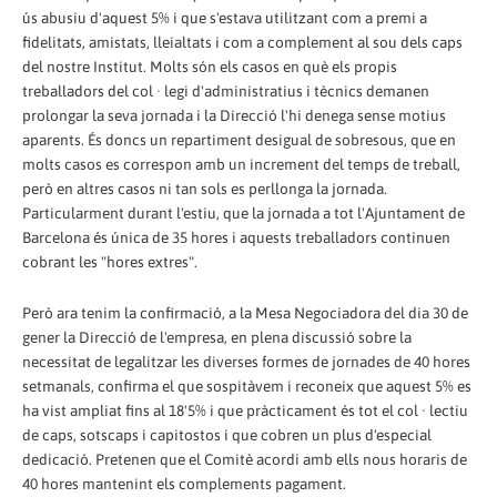
ús abusiu d'aquest 5% i que s'estava utilitzant com a premi a
fidelitats, amistats, lleialtats i com a complement al sou dels caps
del nostre Institut. Molts són els casos en què els propis
treballadors del col · legi d'administratius i tècnics demanen
prolongar la seva jornada i la Direcció l'hi denega sense motius
aparents. És doncs un repartiment desigual de sobresous, que en
molts casos es correspon amb un increment del temps de treball,
però en altres casos ni tan sols es perllonga la jornada.
Particularment durant l'estiu, que la jornada a tot l'Ajuntament de
Barcelona és única de 35 hores i aquests treballadors continuen
cobrant les "hores extres".
Però ara tenim la confirmació, a la Mesa Negociadora del dia 30 de
gener la Direcció de l'empresa, en plena discussió sobre la
necessitat de legalitzar les diverses formes de jornades de 40 hores
setmanals, confirma el que sospitàvem i reconeix que aquest 5% es
ha vist ampliat fins al 18'5% i que pràcticament és tot el col · lectiu
de caps, sotscaps i capitostos i que cobren un plus d'especial
dedicació. Pretenen que el Comitè acordi amb ells nous horaris de
40 hores mantenint els complements pagament.