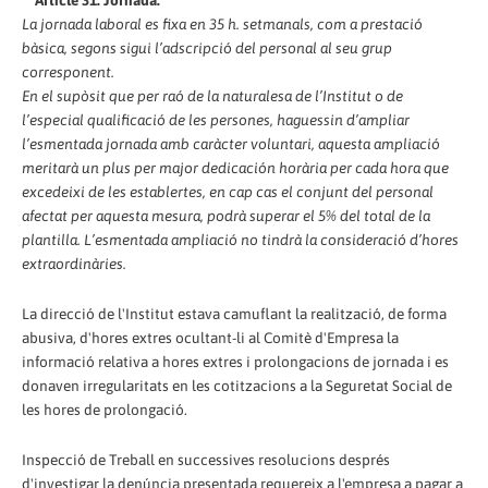
Article 31. Jornada.
La jornada laboral es fixa en 35 h. setmanals, com a prestació
bàsica, segons sigui l’adscripció del personal al seu grup
corresponent.
En el supòsit que per raó de la naturalesa de l’Institut o de
l’especial qualificació de les persones, haguessin d’ampliar
l’esmentada jornada amb caràcter voluntari, aquesta ampliació
meritarà un plus per major dedicación horària per cada hora que
excedeixi de les establertes, en cap cas el conjunt del personal
afectat per aquesta mesura, podrà superar el 5% del total de la
plantilla. L’esmentada ampliació no tindrà la consideració d’hores
extraordinàries.
La direcció de l'Institut estava camuflant la realització, de forma
abusiva, d'hores extres ocultant-li al Comitè d'Empresa la
informació relativa a hores extres i prolongacions de jornada i es
donaven irregularitats en les cotitzacions a la Seguretat Social de
les hores de prolongació.
Inspecció de Treball en successives resolucions després
d'investigar la denúncia presentada requereix a l'empresa a pagar a