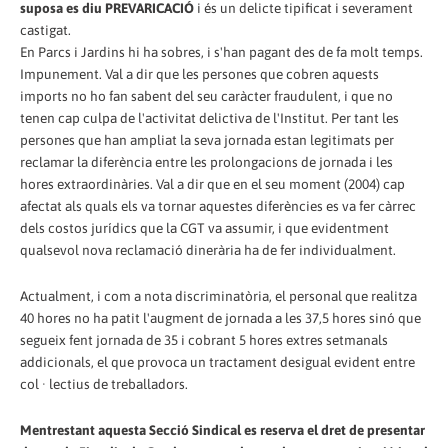
suposa es diu PREVARICACIÓ
i és un delicte tipificat i severament
castigat.
En Parcs i Jardins hi ha sobres, i s'han pagant des de fa molt temps.
Impunement. Val a dir que les persones que cobren aquests
imports no ho fan sabent del seu caràcter fraudulent, i que no
tenen cap culpa de l'activitat delictiva de l'Institut. Per tant les
persones que han ampliat la seva jornada estan legitimats per
reclamar la diferència entre les prolongacions de jornada i les
hores extraordinàries. Val a dir que en el seu moment (2004) cap
afectat als quals els va tornar aquestes diferències es va fer càrrec
dels costos jurídics que la CGT va assumir, i que evidentment
qualsevol nova reclamació dinerària ha de fer individualment.
Actualment, i com a nota discriminatòria, el personal que realitza
40 hores no ha patit l'augment de jornada a les 37,5 hores sinó que
segueix fent jornada de 35 i cobrant 5 hores extres setmanals
addicionals, el que provoca un tractament desigual evident entre
col · lectius de treballadors.
Mentrestant aquesta Secció Sindical es reserva el dret de presentar