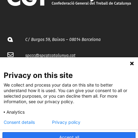
C/ Burgos 59, Baixos – 08014 Barcelona
spccc@
spcgtcatalunya.cat
935 120 481
Privacy on this site
We collect and process your data on this site to better
@CGTCatalunya
understand how it is used. You can give your consent to all or
selected purposes, or you can decline them all. For more
cgtcatalunya
information, see our privacy policy.
Analytics
CGTCatalunya
Consent details
Privacy policy
cgtcatalunya
Accept all