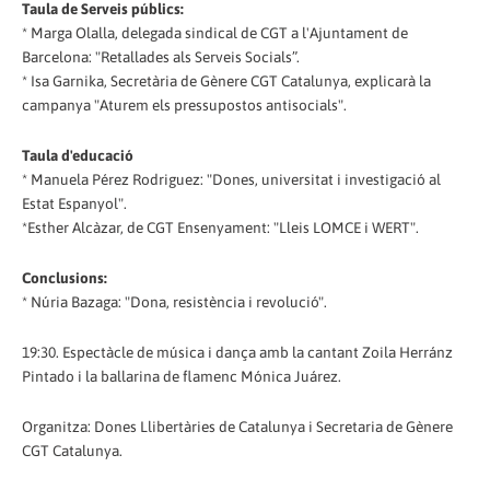
Taula de Serveis públics:
* Marga Olalla, delegada sindical de CGT a l'Ajuntament de
Barcelona: "Retallades als Serveis Socials”.
* Isa Garnika, Secretària de Gènere CGT Catalunya, explicarà la
campanya "Aturem els pressupostos antisocials".
Taula d'educació
* Manuela Pérez Rodriguez: "Dones, universitat i investigació al
Estat Espanyol".
*Esther Alcàzar, de CGT Ensenyament: "Lleis LOMCE i WERT".
Conclusions:
* Núria Bazaga: "Dona, resistència i revolució".
19:30. Espectàcle de música i dança amb la cantant Zoila Herránz
Pintado i la ballarina de flamenc Mónica Juárez.
Organitza: Dones Llibertàries de Catalunya i Secretaria de Gènere
CGT Catalunya.