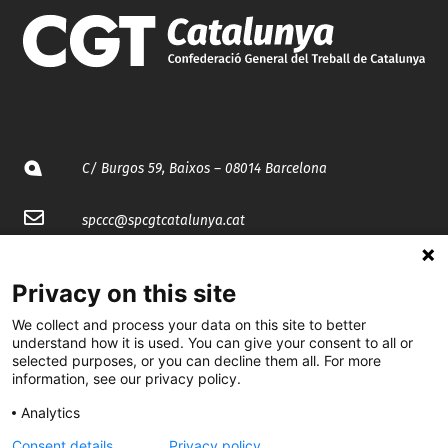
C/ Burgos 59, Baixos – 08014 Barcelona
spccc@
spcgtcatalunya.cat
935 120 481
Privacy on this site
We collect and process your data on this site to better
@CGTCatalunya
understand how it is used. You can give your consent to all or
selected purposes, or you can decline them all. For more
cgtcatalunya
information, see our privacy policy.
CGTCatalunya
Analytics
cgtcatalunya
Consent details
Privacy policy