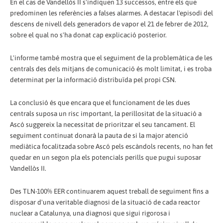
En el cas de Vandellòs II s'indiquen 13 successos, entre els que
predominen les referències a falses alarmes. A destacar l'episodi del
descens de nivell dels generadors de vapor el 21 de febrer de 2012,
sobre el qual no s'ha donat cap explicació posterior.
L'informe també mostra que el seguiment de la problemàtica de les
centrals des dels mitjans de comunicació és molt limitat, i es troba
determinat per la informació distribuïda pel propi CSN.
La conclusió és que encara que el funcionament de les dues
centrals suposa un risc important, la perillositat de la situació a
Ascó suggereix la necessitat de prioritzar el seu tancament. El
seguiment continuat donarà la pauta de si la major atenció
mediàtica focalitzada sobre Ascó pels escàndols recents, no han fet
quedar en un segon pla els potencials perills que pugui suposar
Vandellòs II.
Des TLN-100% EER continuarem aquest treball de seguiment fins a
disposar d'una veritable diagnosi de la situació de cada reactor
nuclear a Catalunya, una diagnosi que sigui rigorosa i