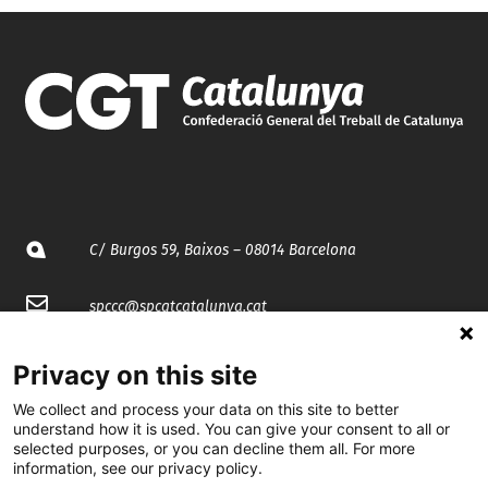
C/ Burgos 59, Baixos – 08014 Barcelona
spccc@
spcgtcatalunya.cat
935 120 481
Privacy on this site
We collect and process your data on this site to better
@CGTCatalunya
understand how it is used. You can give your consent to all or
selected purposes, or you can decline them all. For more
information, see our privacy policy.
cgtcatalunya