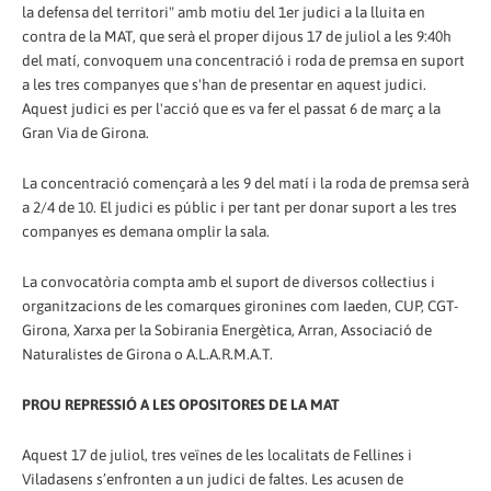
la defensa del territori" amb motiu del 1er judici a la lluita en
contra de la MAT, que serà el proper dijous 17 de juliol a les 9:40h
del matí, convoquem una concentració i roda de premsa en suport
a les tres companyes que s'han de presentar en aquest judici.
Aquest judici es per l'acció que es va fer el passat 6 de març a la
Gran Via de Girona.
La concentració començarà a les 9 del matí i la roda de premsa serà
a 2/4 de 10. El judici es públic i per tant per donar suport a les tres
companyes es demana omplir la sala.
La convocatòria compta amb el suport de diversos col·lectius i
organitzacions de les comarques gironines com Iaeden, CUP, CGT-
Girona, Xarxa per la Sobirania Energètica, Arran, Associació de
Naturalistes de Girona o A.L.A.R.M.A.T.
PROU REPRESSIÓ A LES OPOSITORES DE LA MAT
Aquest 17 de juliol, tres veïnes de les localitats de Fellines i
Viladasens s’enfronten a un judici de faltes. Les acusen de