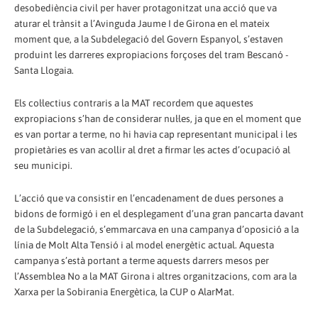
desobediència civil per haver protagonitzat una acció que va
aturar el trànsit a l’Avinguda Jaume I de Girona en el mateix
moment que, a la Subdelegació del Govern Espanyol, s’estaven
produint les darreres expropiacions forçoses del tram Bescanó -
Santa Llogaia.
Els col·lectius contraris a la MAT recordem que aquestes
expropiacions s’han de considerar nul·les, ja que en el moment que
es van portar a terme, no hi havia cap representant municipal i les
propietàries es van acollir al dret a firmar les actes d’ocupació al
seu municipi.
L’acció que va consistir en l’encadenament de dues persones a
bidons de formigó i en el desplegament d’una gran pancarta davant
de la Subdelegació, s’emmarcava en una campanya d’oposició a la
línia de Molt Alta Tensió i al model energètic actual. Aquesta
campanya s’està portant a terme aquests darrers mesos per
l’Assemblea No a la MAT Girona i altres organitzacions, com ara la
Xarxa per la Sobirania Energètica, la CUP o AlarMat.