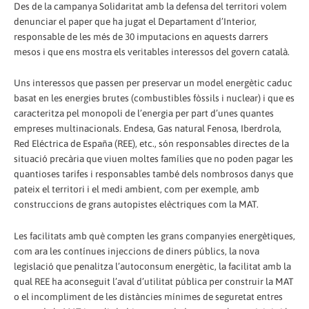
Des de la campanya Solidaritat amb la defensa del territori volem
denunciar el paper que ha jugat el Departament d’Interior,
responsable de les més de 30 imputacions en aquests darrers
mesos i que ens mostra els veritables interessos del govern català.
Uns interessos que passen per preservar un model energètic caduc
basat en les energies brutes (combustibles fòssils i nuclear) i que es
caracteritza pel monopoli de l’energia per part d’unes quantes
empreses multinacionals. Endesa, Gas natural Fenosa, Iberdrola,
Red Eléctrica de España (REE), etc., són responsables directes de la
situació precària que viuen moltes famílies que no poden pagar les
quantioses tarifes i responsables també dels nombrosos danys que
pateix el territori i el medi ambient, com per exemple, amb
construccions de grans autopistes elèctriques com la MAT.
Les facilitats amb què compten les grans companyies energètiques,
com ara les contínues injeccions de diners públics, la nova
legislació que penalitza l’autoconsum energètic, la facilitat amb la
qual REE ha aconseguit l’aval d’utilitat pública per construir la MAT
o el incompliment de les distàncies mínimes de seguretat entres