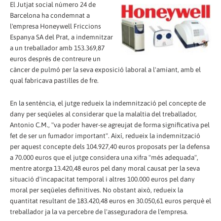
El Jutjat social número 24 de
Barcelona ha condemnat a
l'empresa Honeywell Friccions
Espanya SA del Prat, a indemnitzar
a un treballador amb 153.369,87
euros després de contreure un
càncer de pulmó per la seva exposició laboral a l'amiant, amb el
qual fabricava pastilles de fre.
En la sentència, el jutge redueix la indemnització pel concepte de
dany per seqüeles al considerar que la malaltia del treballador,
Antonio C.M., "va poder haver-se agreujat de forma significativa pel
fet de ser un fumador important". Així, redueix la indemnització
per aquest concepte dels 104.927,40 euros proposats per la defensa
a 70.000 euros que el jutge considera una xifra "més adequada",
mentre atorga 13.420,48 euros pel dany moral causat per la seva
situació d'incapacitat temporal i altres 100.000 euros pel dany
moral per seqüeles definitives. No obstant això, redueix la
quantitat resultant de 183.420,48 euros en 30.050,61 euros perquè el
treballador ja la va percebre de l'asseguradora de l'empresa.