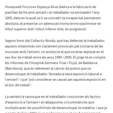
Honeywell Friccions Espanya SA es dedica a la fabricació de
pastilles de fre amb amiant i el treballador va emmalaltir l'any
2005, data en la qual se li va concedir la incapacitat permanent
absoluta, al presentar un adenocarcinoma broncopulmonar en
lòbul superior dret i lòbul inferior dret, en progressió.
Segons fonts del Col·lectiu Ronda, que han defensat al treballador,
aquests símptomes són clarament provocats pel contacte de les
mucoses amb l'amiant, un producte al que va estar exposat en el
seu lloc de treball entre els anys 1989 i 2000. El jutge té en compte
els informes de l'Hospital Germans Trias i Pujol, de Badalona
(Barcelona), que es refereixen al càncer de pulmó que va
desenvolupar el treballador "donada la seva exposició laboral a
l'amiant" i que "pot considerar-se causat per aquesta exposició en
el lloc de treball".
La sentència raona que en el treballador concorrien els factors
d'exposició a l'amiant i el tabaquisme, circumstàncies que
multiplicaven les possibilitats de desenvolupar la malaltia, i que ja