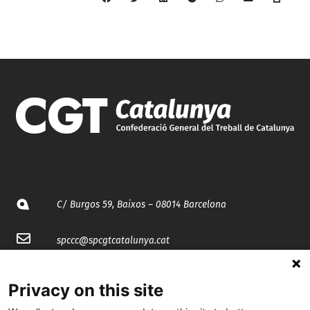
C/ Burgos 59, Baixos – 08014 Barcelona
spccc@
spcgtcatalunya.cat
935 120 481
Privacy on this site