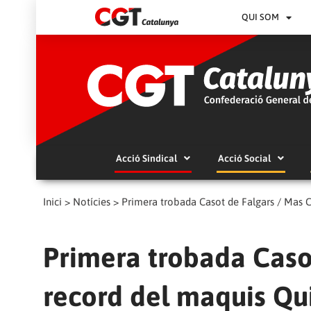
QUI SOM
Acció Sindical
Acció Social
Inici
>
Notícies
>
Primera trobada Casot de Falgars / Mas C
Primera trobada Casot
record del maquis Qu