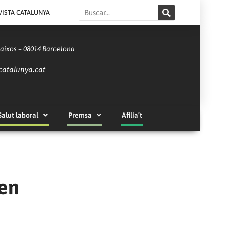
Search
VISTA CATALUNYA
Baixos – 08014 Barcelona
catalunya.cat
Salut laboral
Premsa
Afilia’t
 en