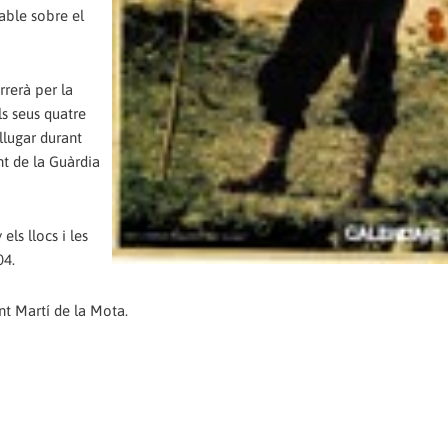
able sobre el
rrerà per la
ls seus quatre
llugar durant
nt de la Guàrdia
els llocs i les
04.
nt Martí de la Mota.