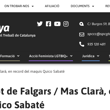
ON TROBAR-NOS
AFILIACIÓ
DOCUMENTS
RE
C/ Burgos 59, 
spccc@
spcgt
935 120 481
Formació
Acció Feminista LGTBIQ+
Jurídica
larà, en record del maquis Quico Sabaté
 de Falgars / Mas Clarà,
ico Sabaté