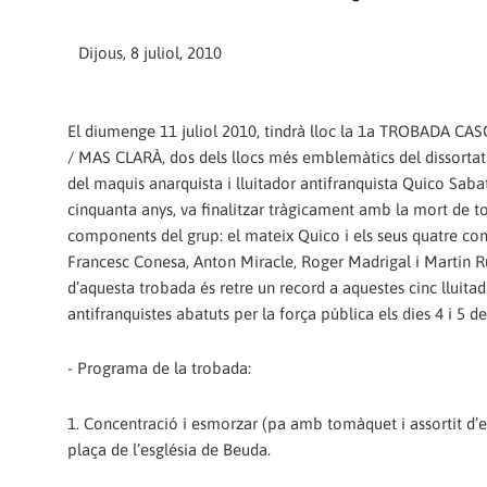
Dijous, 8 juliol, 2010
El diumenge 11 juliol 2010, tindrà lloc la 1a TROBADA C
/ MAS CLARÀ, dos dels llocs més emblemàtics del dissortat 
del maquis anarquista i lluitador antifranquista Quico Sabat
cinquanta anys, va finalitzar tràgicament amb la mort de to
components del grup: el mateix Quico i els seus quatre c
Francesc Conesa, Anton Miracle, Roger Madrigal i Martin Ru
d’aquesta trobada és retre un record a aquestes cinc lluitad
antifranquistes abatuts per la força pública els dies 4 i 5 d
- Programa de la trobada:
1. Concentració i esmorzar (pa amb tomàquet i assortit d’e
plaça de l’església de Beuda.