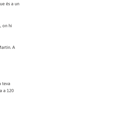
que és a un
, on hi
Martin. A
a teva
da a 120