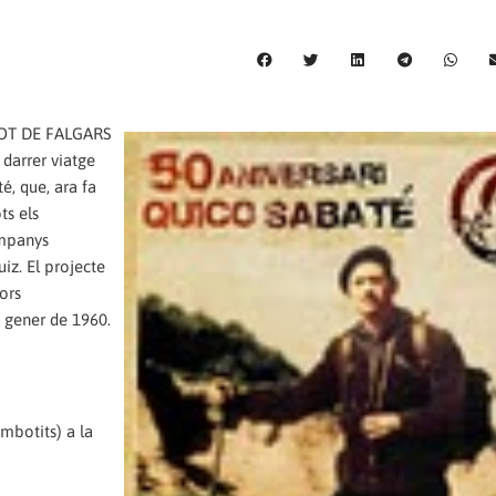
ASOT DE FALGARS
darrer viatge
é, que, ara fa
ts els
ompanys
iz. El projecte
ors
e gener de 1960.
mbotits) a la