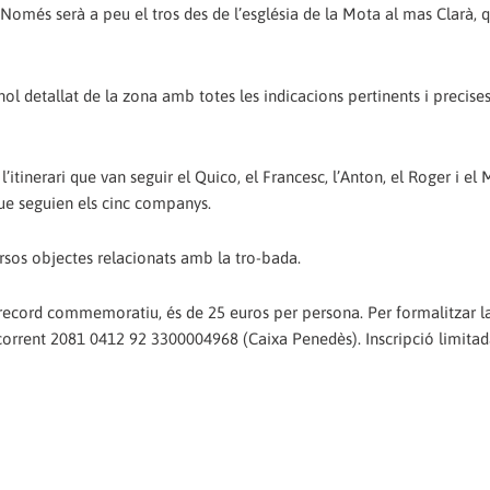
 Només serà a peu el tros des de l’església de la Mota al mas Clarà, 
nol detallat de la zona amb totes les indicacions pertinents i precises
’itinerari que van seguir el Quico, el Francesc, l’Anton, el Roger i el 
ue seguien els cinc companys.
versos objectes relacionats amb la tro-bada.
 un record commemoratiu, és de 25 euros per persona. Per formalitzar l
 corrent 2081 0412 92 3300004968 (Caixa Penedès). Inscripció limita