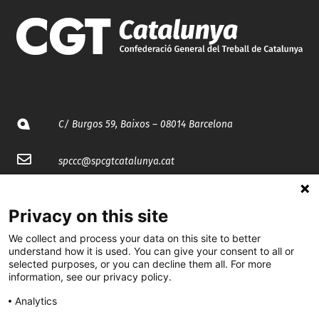
C/ Burgos 59, Baixos – 08014 Barcelona
spccc@
spcgtcatalunya.cat
935 120 481
Privacy on this site
@CGTCatalunya
We collect and process your data on this site to better
understand how it is used. You can give your consent to all or
selected purposes, or you can decline them all. For more
cgtcatalunya
information, see our privacy policy.
CGTCatalunya
Analytics