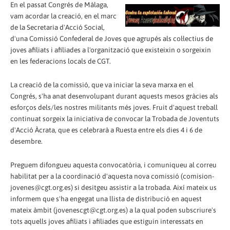
En el passat Congrés de Màlaga,
vam acordar la creació, en el marc
de la Secretaria d'Acció Social,
d'una Comissió Confederal de Joves que agrupés als col·lectius de
joves afiliats i afiliades a l'organització que existeixin o sorgeixin
en les federacions locals de CGT.
La creació de la comissió, que va iniciar la seva marxa en el
Congrés, s'ha anat desenvolupant durant aquests mesos gràcies als
esforços dels/les nostres militants més joves. Fruit d'aquest treball
continuat sorgeix la iniciativa de convocar la Trobada de Joventuts
d'Acció Àcrata, que es celebrarà a Ruesta entre els dies 4 i 6 de
desembre.
Preguem difongueu aquesta convocatòria, i comuniqueu al correu
habilitat per a la coordinació d'aquesta nova comissió (comision-
jovenes@cgt.org.es) si desitgeu assistir a la trobada. Així mateix us
informem que s'ha engegat una llista de distribució en aquest
mateix àmbit (jovenescgt@cgt.org.es) a la qual poden subscriure's
tots aquells joves afiliats i afiliades que estiguin interessats en