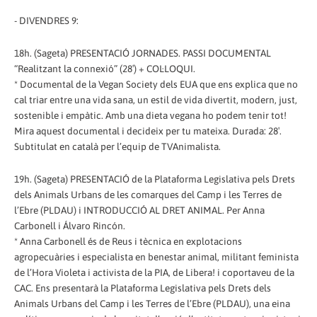
- DIVENDRES 9:
18h. (Sageta) PRESENTACIÓ JORNADES. PASSI DOCUMENTAL
“Realitzant la connexió” (28′) + COL·LOQUI.
* Documental de la Vegan Society dels EUA que ens explica que no
cal triar entre una vida sana, un estil de vida divertit, modern, just,
sostenible i empàtic. Amb una dieta vegana ho podem tenir tot!
Mira aquest documental i decideix per tu mateixa. Durada: 28′.
Subtitulat en català per l’equip de TVAnimalista.
19h. (Sageta) PRESENTACIÓ de la Plataforma Legislativa pels Drets
dels Animals Urbans de les comarques del Camp i les Terres de
l’Ebre (PLDAU) i INTRODUCCIÓ AL DRET ANIMAL. Per Anna
Carbonell i Álvaro Rincón.
* Anna Carbonell és de Reus i tècnica en explotacions
agropecuàries i especialista en benestar animal, militant feminista
de l’Hora Violeta i activista de la PIA, de Libera! i coportaveu de la
CAC. Ens presentarà la Plataforma Legislativa pels Drets dels
Animals Urbans del Camp i les Terres de l’Ebre (PLDAU), una eina