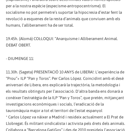
per a la nostra espècie (especisme-antropocentrisme). El
socialisme no pot permetre’s suportar la hipocresia d’estar fent la
revolució a esquenes de la resta d’animals que conviuen amb els
humans, l’alliberament ha de ser total.
19.45h. (Alomà) COL·LOQUI: “Anarquisme i Alliberament Animal.
DEBAT OBERT.
- DIUMENGE 11:
11.30h. (Sageta) PRESENTACIÓ 10 ANYS de LIBERA!: L’experiència de
“Prou”+ ILP “Pan y Toros”. Per Carlos López. Coincidint amb el desè
aniversari de Libera, ens explicarà la trajectòria, la metodologia i
els resultats obtinguts per l’associació. D’altra banda ens donarà a
conèixer l’estratègia de la ILP “Pan y Toros”, que pretén, mitjançant
investigacions econòmiques i socials, l’eradicació de la
tauromàquia major a tot el territori de l’estat espanyol
* Carlos López va nàixer a Madrid i resideix actualment a El Prat de
Llobregat. És militant sindicalista i activista pels drets dels animals.
Col·labora a “Barcelona GatiGos” i des de 2010 presideix l’associació