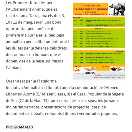
Les Primeres Jornades per
l’Alliberament Animal que es
realitzaran a Tarragona els dies 9,
10 i 11 de maig, seran una bona
oportunitat per conèixer de
primera mà quina és la ideologia
animalista per l’alliberament total i
les lluites per la defensa dels drets
dels animals no humans que es
donen, des de la base, als Països
Catalans.
Organitzat per la Plataforma
Iniciativa Animalista i Libera!, i amb la col·laboració de l’Ateneu
Llibertari Alomà (C/ Misser Sitges, 9) i el Casal Popular de la Sageta
de Foc (C/ de la Nau, 11) que cediran les seves seus, les jornades
inclouran xerrades, presentacions de projectes, passi de
documentals, debats, col·loquis i dinars i vermutades populars.
PROGRAMACIÓ