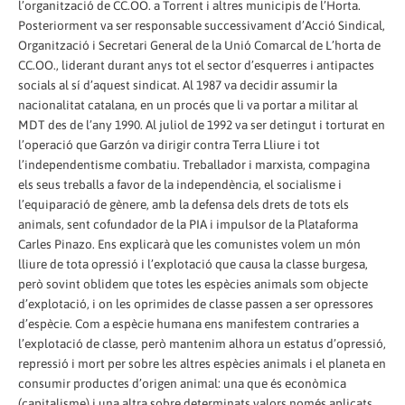
l’organització de CC.OO. a Torrent i altres municipis de l’Horta.
Posteriorment va ser responsable successivament d’Acció Sindical,
Organització i Secretari General de la Unió Comarcal de L’horta de
CC.OO., liderant durant anys tot el sector d’esquerres i antipactes
socials al sí d’aquest sindicat. Al 1987 va decidir assumir la
nacionalitat catalana, en un procés que li va portar a militar al
MDT des de l’any 1990. Al juliol de 1992 va ser detingut i torturat en
l’operació que Garzón va dirigir contra Terra Lliure i tot
l’independentisme combatiu. Treballador i marxista, compagina
els seus treballs a favor de la independència, el socialisme i
l’equiparació de gènere, amb la defensa dels drets de tots els
animals, sent cofundador de la PIA i impulsor de la Plataforma
Carles Pinazo. Ens explicarà que les comunistes volem un món
lliure de tota opressió i l’explotació que causa la classe burgesa,
però sovint oblidem que totes les espècies animals som objecte
d’explotació, i on les oprimides de classe passen a ser opressores
d’espècie. Com a espècie humana ens manifestem contraries a
l’explotació de classe, però mantenim alhora un estatus d’opressió,
repressió i mort per sobre les altres espècies animals i el planeta en
consumir productes d’origen animal: una que és econòmica
(capitalisme) i una altra sobre determinats valors només aplicats