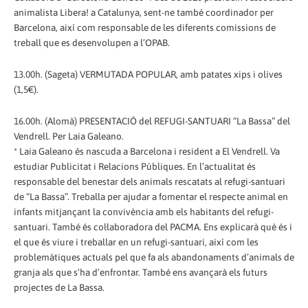
animalista Libera! a Catalunya, sent-ne també coordinador per
Barcelona, així com responsable de les diferents comissions de
treball que es desenvolupen a l’OPAB.
13.00h. (Sageta) VERMUTADA POPULAR, amb patates xips i olives
(1,5€).
16.00h. (Alomà) PRESENTACIÓ del REFUGI-SANTUARI “La Bassa” del
Vendrell. Per Laia Galeano.
* Laia Galeano és nascuda a Barcelona i resident a El Vendrell. Va
estudiar Publicitat i Relacions Públiques. En l’actualitat és
responsable del benestar dels animals rescatats al refugi-santuari
de “La Bassa”. Treballa per ajudar a fomentar el respecte animal en
infants mitjançant la convivència amb els habitants del refugi-
santuari. També és col·laboradora del PACMA. Ens explicarà què és i
el que és viure i treballar en un refugi-santuari, així com les
problemàtiques actuals pel que fa als abandonaments d’animals de
granja als que s’ha d’enfrontar. També ens avançarà els futurs
projectes de La Bassa.