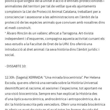
política que sorgeix de la unitat d’acció d’entitats proteccionistes i
animalistes del territori per tal de vetllar que els ajuntaments
compleixin la Llei de Protecció Animal Catalana, treballant per a
conscienciar i assessorar a les administracions en l’àmbit de la
protecció de les espècies animals que conviuen amb nosaltres dins
el medi construït.
* Álvaro Rincón és un vallenc afincat a Tarragona. Art-tivista
independent i d’esquerres, compagina aquesta activitat cursant els
seus estudis a la Facultat de Dret de la URV. Ens oferirà una
introducció al dret animal i la seva història dins l’àmbit jurídic i
social.
- DISSABTE 10:
12.30h. (Sageta) XERRADA: “Una mirada biocentrista”. Per Helena
Escoda, que ens oferirà una xerrada sobre la Història Universal
desmitificant el racisme, el sexisme i l’especisme, tot aportant-ne
una visió biocentrista. Sempre ens han explicat la Història des
d’una òptica eurocèntrica, androcèntrica i antropocèntrica, és a
dir: la història escrita pels vencedors. Oferir una mirada biocèntrica
és oferir un punt de vista en el qual totes les formes de vida del