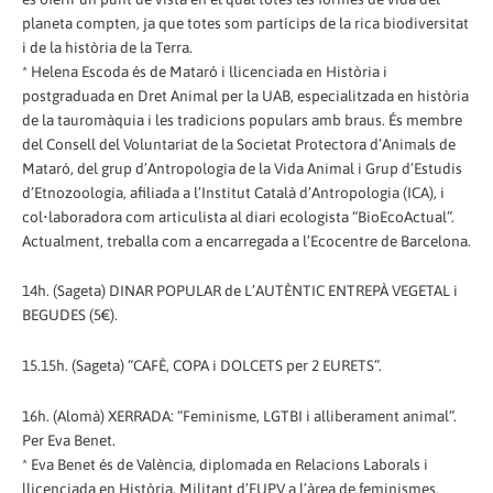
planeta compten, ja que totes som partícips de la rica biodiversitat
i de la història de la Terra.
* Helena Escoda és de Mataró i llicenciada en Història i
postgraduada en Dret Animal per la UAB, especialitzada en història
de la tauromàquia i les tradicions populars amb braus. És membre
del Consell del Voluntariat de la Societat Protectora d’Animals de
Mataró, del grup d’Antropologia de la Vida Animal i Grup d’Estudis
d’Etnozoologia, afiliada a l’Institut Català d’Antropologia (ICA), i
col•laboradora com articulista al diari ecologista “BioEcoActual”.
Actualment, treballa com a encarregada a l’Ecocentre de Barcelona.
14h. (Sageta) DINAR POPULAR de L’AUTÈNTIC ENTREPÀ VEGETAL i
BEGUDES (5€).
15.15h. (Sageta) “CAFÈ, COPA i DOLCETS per 2 EURETS”.
16h. (Alomà) XERRADA: “Feminisme, LGTBI i alliberament animal”.
Per Eva Benet.
* Eva Benet és de València, diplomada en Relacions Laborals i
llicenciada en Història. Militant d’EUPV a l’àrea de feminismes,