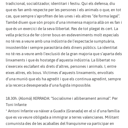
tradicional, socialitzador, identitari i festiu. Qui els defensa, diu
que es fan amb respecte per les persones i els animals o que, en tot
cas, que sempre s’aprofiten de les unes i els altres “de forma legal”.
També diuen que són propis d’una immensa majoria allà on es fan i
que és un exercici de la seva llibertat. Res de tot plegat és cert. La
vella pràctica de fer córrer bous en esdeveniments molt especials
no té res a veure amb una indústria de l’espectacle sumptuària,
insostenible i sempre parasitària dels diners públics. La identitat
no té res a veure amb l’exclusió de la gran majoria que s’aparta dels
linxaments i que és hostatge d’aquesta indústria. La llibertat no
s’exerceix esclafant els drets d’altres, persones i animals. I, entre
eixes altres, els bous. Víctimes d’aquests linxaments, envoltats
d’una munió que els ha agredit i que els continua agredint, sempre
a la recerca desesperada d’una fugida impossible.
18.30h. (Alomà) XERRADA: “Socialisme i alliberament animal”. Per
Toni Infante
* Antoni Infante va nàixer a Guadix (Granada) en el sí d’una família
que es va veure obligada a immigrar a terres valencianes. Militant
comunista des de les acaballes del franquisme va participar en