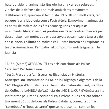
heterodisident i animalista. Ens oferirà una xerrada sobre els
vincles de la defensa dels animals amb altres moviments
d’alliberament, que com el feminista i l’LGTBI, són molt clars, tant
pel que fa a la ideologia com a l’estratègia. El moviment animalista
és hereu de moltes de les fites aconseguides per aquests
moviments. Malgrat això, es produeixen desencontres marcats pel
desconeixement mutu, que ens assenyala el camí cap a la presa de
consciència. La lluita animalista és l’última barrera de l’explotació i
les discriminacions, l’empatia i el compromís amb la igualtat i la
justícia.
17.15h. (Alomà) XERRADA: “El cas dels correbous als Països
Catalans”. Per Jesús Frare.
* Jesús Frare viu a Almàssera i és llicenciat en Història.
Antiespecista i membre de la PIA, de la Folgança d’Algemesí i de la
CAC. Blogger d’Animalisme.cat, feminista i heterodisident, membre
del Col·lectiu LAMBDA de València, de l’MDT, la CUP d’Almàssera i la
Plataforma pel Dret a Decidir del País Valencià. Ens parlarà sobre el
linxament públic de bous als Països Catalans, coneguts com a
“correbous” o “bous al carrer” que se’ns presenten com un fet