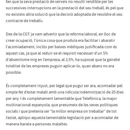
fan que la seva prestació de serveis no resulti rendible per les
successives interrup­cions en la prestació del seu treball, és pel que
no existeix altra solució que la decisió adoptada de resoldre el seu
contracte de treball».
Des de la CGT ja vam advertir que la reforma laboral, en lloc de
crear ocupació, l'única cosa que produïa era facilitar i abaratir
l'acomiadament, inclòs per baixes mèdiques justificada com és
aquest cas, ja que al reduir-se el requisit necessari d'un 5%
d'absentisme mig en l'empresa, al 2,5%, ha suposat que la gairebé
totalitat de les empreses puguin aplicar-lo, quan abans no era
possible.
És completament injust, per legal que pugui ser ara, acomiadar pel
simple fet d'estar malalt amb una ridícula indemnització de 20 dies
per any. I és completament lamentable que Telefònica, la major
multinacional espanyola, que presumeix de les seves polítiques
socials i que pretenia ser "la millor empresa on treballar" de tot
l'estat, apliqui aquesta lamentable legislació per a acomiadar de
manera barata a persones malaltes.