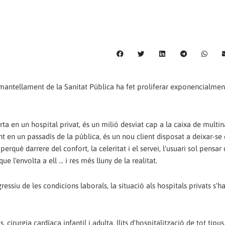
esmantellament de la Sanitat Pública ha fet proliferar exponencialmen
rta en un hospital privat, és un milió desviat cap a la caixa de multin
nt en un passadís de la pública, és un nou client disposat a deixar-se
erquè darrere del confort, la celeritat i el servei, l'usuari sol pensar
 l'envolta a ell ... i res més lluny de la realitat.
ssiu de les condicions laborals, la situació als hospitals privats s'h
 cirurgia cardíaca infantil i adulta, llits d'hospitalització de tot tipus