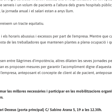
e serveis i un volum de pacients a l'altura dels grans hospitals públic
 la jornada anual i el salari estan a anys llum.
ereixem un tracte equitatiu.
i els horaris abussius i excessos per part de l'empresa. Mentre que c
costa de les treballadores que mantenen plantes a plena ocupació i q
nsen entre llàgrimes d'impotència, altres dilaten les seves jornades p
 quan es proposen mesures per garantir l'acompliment digne d'aquesta
l'empresa, anteposant el concepte de client al de pacient, anteposan
lamar les millores necessàries i participar en les mobilitzacions organ
es.
ari Dexeus (porta principal) C/ Sabino Arana 5, 19 a les 12.30h.