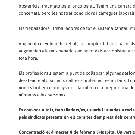
obstetrícia, traumatologia, oncologia... Tenim una cartera d
concertats, però les nostres condicions i càrregues laborals,
Els treballadors i treballadores de tot el sistema sanitari m
Augmenta el volum de treball, la complexitat dels pacients 
augmentan els seus beneficis en favor dels accionistes, a 
tota hora.
Els professionals estem a punt de col·lapsar, algunes s'esfo
desatendre als pacients i altres simplement estan farts. I
només trobem el menyspreu, la xuleria i la prepotència de 
números a les persones.
Es convoca a tots, treballadors/es, usuaris i usuàries a rec
pels sindicats presents en els comitès d'empresa dels centr
Concentració el dimecres 8 de febrer a l'Hospital Universit