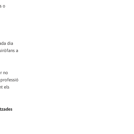
s o
ada dia
uiròfans a
er no
 professió
t els
itzades