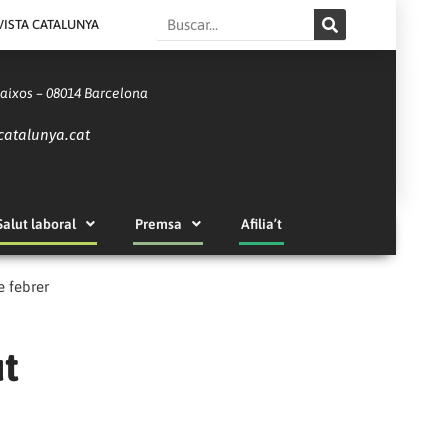
Search
VISTA CATALUNYA
Baixos – 08014 Barcelona
catalunya.cat
Salut laboral
Premsa
Afilia’t
e febrer
ut