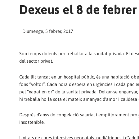
Dexeus el 8 de febrer
Diumenge, 5 febrer, 2017
Són temps dolents per treballar a la sanitat privada. El d
del sector privat.
Cada llit tancat en un hospital públic, és una habitació obe
fons “voltor”. Cada hora d'espera en urgències i cada pacie
pel “xapat en or” de la sanitat privada. Deixar-se enganyar, p
hi treballa ho fa sota el mateix amanyac d'amor i calidesa que
Després d'anys de congelació salarial i empitjorament progre
insostenible.
Unitats de cures intensives neonatals, pediàtriques i d´'adults,