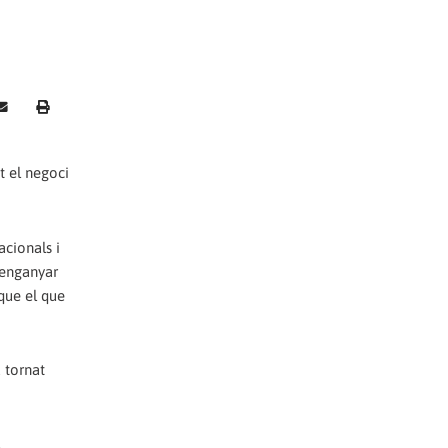
t el negoci
acionals i
 enganyar
 que el que
a tornat
,