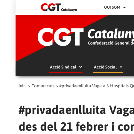
QUI SOM
Acció Sindical
Acció Social
Inici
>
Comunicats
>
#privadaenlluita Vaga a 3 Hospitals Qu
#privadaenlluita Vaga
des del 21 febrer i co