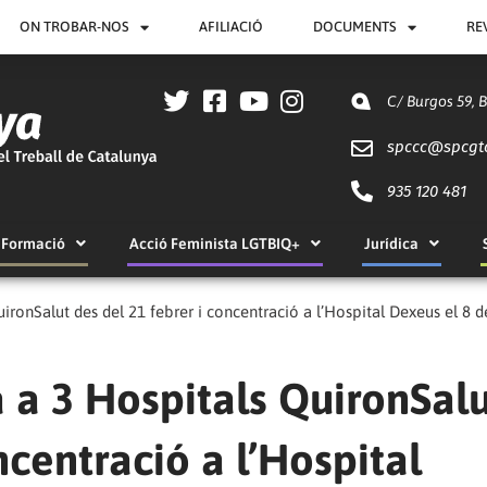
ON TROBAR-NOS
AFILIACIÓ
DOCUMENTS
RE
C/ Burgos 59, 
spccc@
spcgt
935 120 481
Formació
Acció Feminista LGTBIQ+
Jurídica
ironSalut des del 21 febrer i concentració a l’Hospital Dexeus el 8 d
 a 3 Hospitals QuironSal
ncentració a l’Hospital