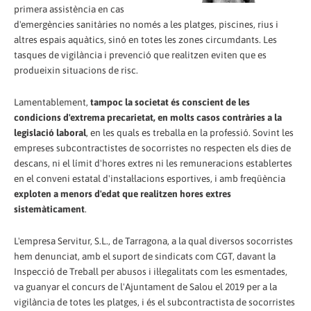
primera assistència en cas
d'emergències sanitàries no només a les platges, piscines, rius i
altres espais aquàtics, sinó en totes les zones circumdants. Les
tasques de vigilància i prevenció que realitzen eviten que es
produeixin situacions de risc.
Lamentablement,
tampoc la societat és conscient de les
condicions d'extrema precarietat, en molts casos contràries a la
legislació laboral
, en les quals es treballa en la professió. Sovint les
empreses subcontractistes de socorristes no respecten els dies de
descans, ni el límit d'hores extres ni les remuneracions establertes
en el conveni estatal d'instal·lacions esportives, i amb freqüència
exploten a menors d'edat que realitzen hores extres
sistemàticament
.
L'empresa Servitur, S.L., de Tarragona, a la qual diversos socorristes
hem denunciat, amb el suport de sindicats com CGT, davant la
Inspecció de Treball per abusos i il·legalitats com les esmentades,
va guanyar el concurs de l'Ajuntament de Salou el 2019 per a la
vigilància de totes les platges, i és el subcontractista de socorristes