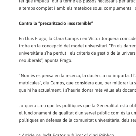
fet que implica “dur a terme els passos necessaris per artic
a temps complet i amb els mateixos sous, complements i c
Contra la “precarització insostenible”
En Lluís Frago, la Clara Camps i en Víctor Jorquera coincide
troba en la concepció del model universitari. “En els darre
universitària s’ha perdut i els criteris de gestió de la univ
neoliberals”, apunta Frago.
“Només es pensa en la recerca, la docència no importa. I l’
matrícules”, diu Camps, que considera que, per millorar la s
que hi ha actualment, i s’hauria donar més vàlua als docent
Jorquera creu que les polítiques que la Generalitat està o
el funcionament de qualitat d’un servei públic com és la uni
polítiques en defensa de la comunitat universitària, dels seu
* Article de Judit Pastor publicat al diari Público