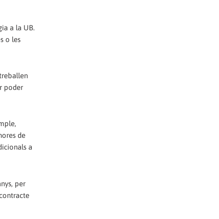
gia a la UB.
s o les
treballen
er poder
emple,
hores de
dicionals a
anys, per
 contracte