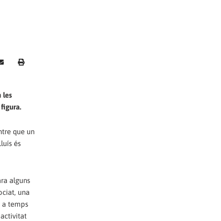
 les
figura.
ntre que un
luís és
ara alguns
ociat, una
s a temps
activitat