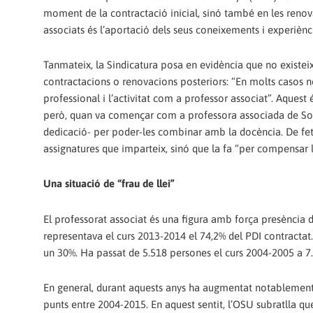
moment de la contractació inicial, sinó també en les renova
associats és l’aportació dels seus coneixements i experiènc
Tanmateix, la Sindicatura posa en evidència que no existeix
contractacions o renovacions posteriors: “En molts casos no e
professional i l’activitat com a professor associat”. Aquest
però, quan va començar com a professora associada de Soci
dedicació- per poder-les combinar amb la docència. De fet, 
assignatures que imparteix, sinó que la fa “per compensar la
Una situació de “frau de llei”
El professorat associat és una figura amb força presència di
representava el curs 2013-2014 el 74,2% del PDI contractat. 
un 30%. Ha passat de 5.518 persones el curs 2004-2005 a 7
En general, durant aquests anys ha augmentat notablement l
punts entre 2004-2015. En aquest sentit, l’OSU subratlla qu