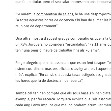
que fa un titular, però el seu salari representa una cinquena
“Si mirem la
comparativa de salaris
, hi ha una desproporci
“A totes aquestes hores de docència s’hi han de sumar les h
reunions de departament”.
Una altra mostra d’aquest greuge comparatiu és que, a la UB
un 75%. Jorquera ho considera “escandalós”: “Fa 11 anys qu
tenir una pensió, hauré de treballar fins als 70 anys”.
Frago afegeix que hi ha associats que estan fent tasques “e
estem coordinant màsters oficials o assignatures, i aques
més”, explica. “En canvi, si aquesta tasca estigués assignad
les hores que fa de docència i de recerca”.
També cal tenir en compte que als sous base s’hi han d’afeg
exemple, per fer recerca. Jorquera explica que “els associ
cada any, i això implica que mai no podrem acumular mèrit