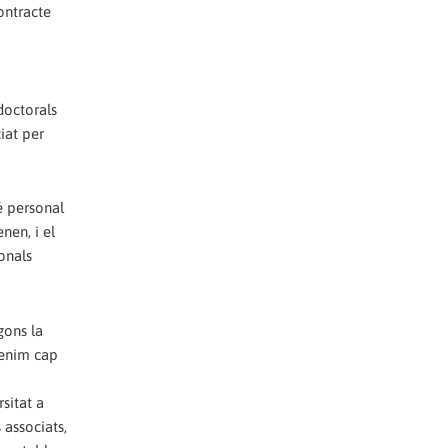
ontracte
doctorals
iat per
é personal
nen, i el
onals
gons la
tenim cap
rsitat a
 associats,