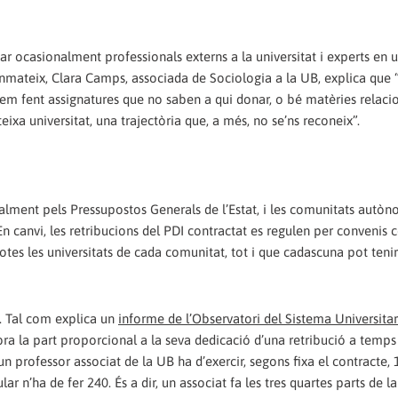
tar ocasionalment professionals externs a la universitat i experts en
mateix, Clara Camps, associada de Sociologia a la UB, explica que 
abem fent assignatures que no saben a qui donar, o bé matèries relac
ixa universitat, una trajectòria que, a més, no se’ns reconeix”.
alment pels Pressupostos Generals de l’Estat, i les comunitats autò
canvi, les retribucions del PDI contractat es regulen per convenis col
es les universitats de cada comunitat, tot i que cadascuna pot tenir
l. Tal com explica un
informe de l’Observatori del Sistema Universitar
bra la part proporcional a la seva dedicació d’una retribució a temp
, un professor associat de la UB ha d’exercir, segons fixa el contracte,
r n’ha de fer 240. És a dir, un associat fa les tres quartes parts de l