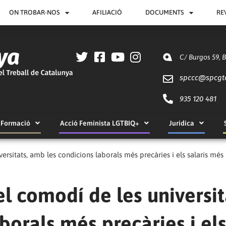
ON TROBAR-NOS
AFILIACIÓ
DOCUMENTS
RE
C/ Burgos 59, 
spccc@
spcgt
935 120 481
Formació
Acció Feminista LGTBIQ+
Jurídica
versitats, amb les condicions laborals més precàries i els salaris més
el comodí de les universit
borals més precàries i el