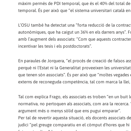
màxim permès de PDI temporal, que és el 40% del total de 
temporal. És per això que “el sistema universitari català en 
L’OSU també ha detectat una “forta reducció de la contract
autonòmiques, que ha caigut un 36% en els darrers anys”. F
amb l’augment dels associats: “Com que aquests contractes g
incentivar les tesis i els postdoctorats”.
En paraules de Jorquera, “el procés de creació de falsos a
perquè ni l’Estat ni la Generalitat proveeixen les universita
que tenen són associats”. És per això que “moltes vegades
externs de reconeguda competència, tal com marca la llei, s
Tal com explica Frago, els associats es troben “en un buit le
normativa, no pertoquen als associats, com ara la recerca.
argument més o menys sòlid que ens pugui emparar”.
Per tal de revertir aquesta situació, els docents associats de
judici “pel greuge comparatiu en el còmput d'hores que hi h