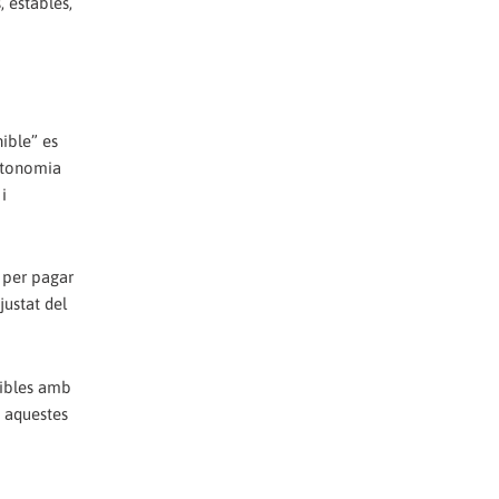
, estables,
nible” es
autonomia
i
x per pagar
justat del
tibles amb
a aquestes