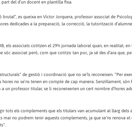
 part del d’un docent en plantilla fixa.
ó brutal”, es queixa en Víctor Jorquera, professor associat de Psicolo
ores dedicades a la preparació, la correcció, la tutorització d’alumne
, els associats cotitzen el 29% jornada laboral quan, en realitat, en 
e sóc associat però, com que cotitzo tan poc, ja sé des d’ara que, p
structurals” de gestió i coordinació que no se’ls reconeixen. “Per ex
tes hores no se’ns tenen en compte de cap manera. Senzillament, són 
a a un professor titular, se li reconeixerien un cert nombre d’hores ad
ir tots els complements que els titulars van acumulant al llarg dels 
ats mai no podrem tenir aquests complements, ja que se’ns renova el
s”.