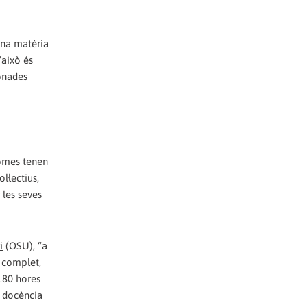
 una matèria
“això és
ionades
nomes tenen
·lectius,
 les seves
i
(OSU), “a
s complet,
 180 hores
a docència