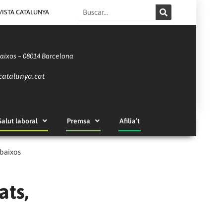
Search
VISTA CATALUNYA
Baixos – 08014 Barcelona
catalunya.cat
Salut laboral
Premsa
Afilia’t
 baixos
ats,
s