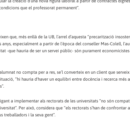
ular la creació d’una nova figura laboral a partir de contractes dignes
ondicions que el professorat permanent”.
ixen que, més enllà de la UB, l’arrel d’aquesta “precarització insoste
rs anys, especialment a partir de l’època del conseller Mas-Colell, l’
ersitat -que hauria de ser un servei públic- són purament economicistes 
alumnat no compta per a res, se’l converteix en un client que servei
ituació, “hi hauria d'haver un equilibri entre docència i recerca més a
s”.
bligant a implementar als rectorats de les universitats “no són compa
versitat”. Per això, considera que “els rectorats s’han de confrontar 
s treballadors i la seva gent”.