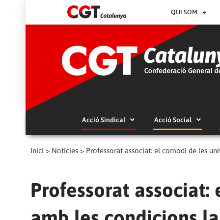
QUI SOM
Acció Sindical
Acció Social
Inici
>
Notícies
>
Professorat associat: el comodí de les uni
Professorat associat: 
amb les condicions la