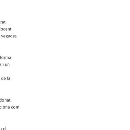
rat
 docent
 vegades,
 forma
a i un
 de la
donat,
unciona com
n el