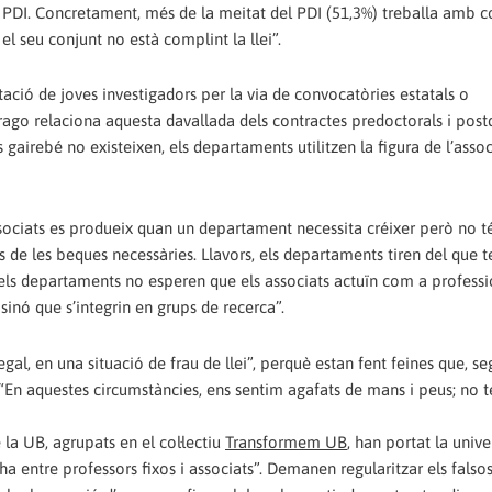
PDI. Concretament, més de la meitat del PDI (51,3%) treballa amb c
el seu conjunt no està complint la llei”.
ació de joves investigadors per la via de convocatòries estatals o
rago relaciona aquesta davallada dels contractes predoctorals i post
airebé no existeixen, els departaments utilitzen la figura de l’assoc
ssociats es produeix quan un departament necessita créixer però no t
ts de les beques necessàries. Llavors, els departaments tiren del que te
 els departaments no esperen que els associats actuïn com a professi
inó que s’integrin en grups de recerca”.
gal, en una situació de frau de llei”, perquè estan fent feines que, se
 “En aquestes circumstàncies, ens sentim agafats de mans i peus; no 
 la UB, agrupats en el col·lectiu
Transformem UB
, han portat la unive
a entre professors fixos i associats”. Demanen regularitzar els falsos