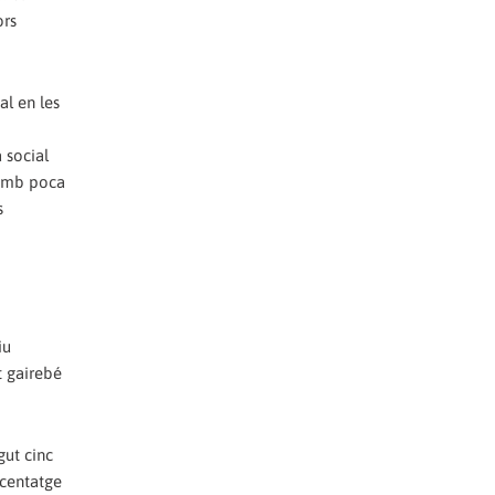
ors
al en les
 social
 amb poca
s
iu
t gairebé
gut cinc
rcentatge