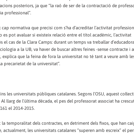
cions posteriors, ja que “la raó de ser de la contractació de profess
ia professional”.
 cap normativa que precisi com s’ha d’acreditar l’activitat profession
s pot avaluar si existeix relació entre el títol acadèmic, l’activitat
 és el cas de la Clara Camps: durant un temps va treballar d’educadora
ologia a la UB, va haver de buscar altres feines -sense contracte i
explica que la feina de fora la universitat no té tant a veure amb le
 precarietat de la universitat”.
ns les universitats públiques catalanes. Segons l’OSU, aquest col·lect
Al llarg de l’última dècada, el pes del professorat associat ha crescu
.161 el 2014-2015.
a temporalitat dels contractes, en detriment dels fixos, que han cai
e, actualment, les universitats catalanes “superen amb escreix” el pe