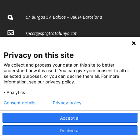
C/ Burgos 59, Baixos – 08014 Barcelona
spccc@
spcgtcatalunya.cat
935 120 481
Privacy on this site
We collect and process your data on this site to better
@CGTCatalunya
understand how it is used. You can give your consent to all or
selected purposes, or you can decline them all. For more
cgtcatalunya
information, see our privacy policy.
CGTCatalunya
Analytics
Consent details
Privacy policy
cgtcatalunya
Accept all
Decline all
Desenvolupat per