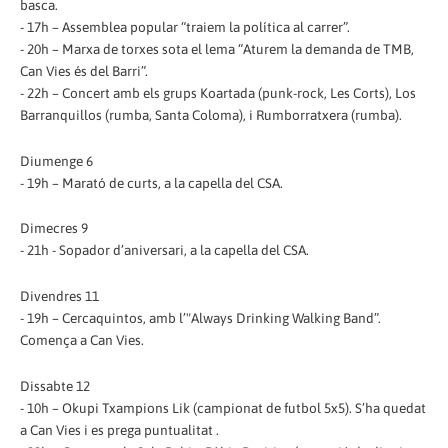
basca.
- 17h – Assemblea popular “traiem la política al carrer”.
- 20h – Marxa de torxes sota el lema “Aturem la demanda de TMB,
Can Vies és del Barri”.
- 22h – Concert amb els grups Koartada (punk-rock, Les Corts), Los
Barranquillos (rumba, Santa Coloma), i Rumborratxera (rumba).
Diumenge 6
- 19h – Marató de curts, a la capella del CSA.
Dimecres 9
- 21h - Sopador d’aniversari, a la capella del CSA.
Divendres 11
- 19h – Cercaquintos, amb l’"Always Drinking Walking Band”.
Comença a Can Vies.
Dissabte 12
- 10h – Okupi Txampions Lik (campionat de futbol 5x5). S’ha quedat
a Can Vies i es prega puntualitat .