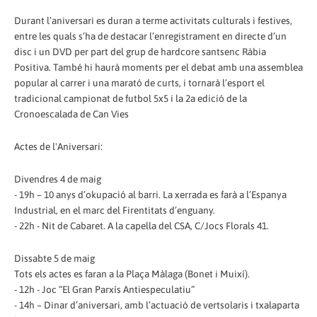
Durant l’aniversari es duran a terme activitats culturals i festives,
entre les quals s’ha de destacar l’enregistrament en directe d’un
disc i un DVD per part del grup de hardcore santsenc Ràbia
Positiva. També hi haurà moments per el debat amb una assemblea
popular al carrer i una marató de curts, i tornarà l’esport el
tradicional campionat de futbol 5x5 i la 2a edició de la
Cronoescalada de Can Vies
Actes de l'Aniversari:
Divendres 4 de maig
- 19h – 10 anys d’okupació al barri. La xerrada es farà a l’Espanya
Industrial, en el marc del Firentitats d’enguany.
- 22h - Nit de Cabaret. A la capella del CSA, C/Jocs Florals 41.
Dissabte 5 de maig
Tots els actes es faran a la Plaça Màlaga (Bonet i Muixí).
- 12h - Joc “El Gran Parxís Antiespeculatiu”
- 14h – Dinar d’aniversari, amb l’actuació de vertsolaris i txalaparta