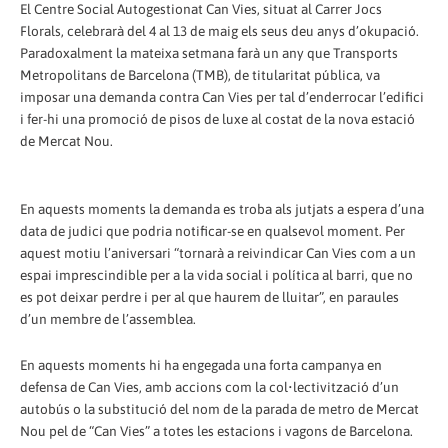
El Centre Social Autogestionat Can Vies, situat al Carrer Jocs
Florals, celebrarà del 4 al 13 de maig els seus deu anys d’okupació.
Paradoxalment la mateixa setmana farà un any que Transports
Metropolitans de Barcelona (TMB), de titularitat pública, va
imposar una demanda contra Can Vies per tal d’enderrocar l’edifici
i fer-hi una promoció de pisos de luxe al costat de la nova estació
de Mercat Nou.
En aquests moments la demanda es troba als jutjats a espera d’una
data de judici que podria notificar-se en qualsevol moment. Per
aquest motiu l’aniversari “tornarà a reivindicar Can Vies com a un
espai imprescindible per a la vida social i política al barri, que no
es pot deixar perdre i per al que haurem de lluitar”, en paraules
d’un membre de l’assemblea.
En aquests moments hi ha engegada una forta campanya en
defensa de Can Vies, amb accions com la col•lectivització d’un
autobús o la substitució del nom de la parada de metro de Mercat
Nou pel de “Can Vies” a totes les estacions i vagons de Barcelona.