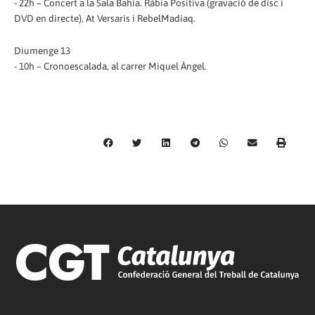
- 22h – Concert a la Sala Bahia. Ràbia Positiva (gravació de disc i
DVD en directe), At Versaris i RebelMadiaq.
Diumenge 13
- 10h – Cronoescalada, al carrer Miquel Àngel.