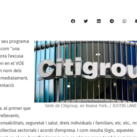
l seu programa
a com “una
ota l'excusa
en en el VOE
en nom dels
immediatament,
sentació
, el primer que
ellevants,
sabilitats, seguretat i salut, drets individuals i familiars, etc. etc., m
·lectius sectorials i acords d'empresa. I com resulta lògic, aquestes