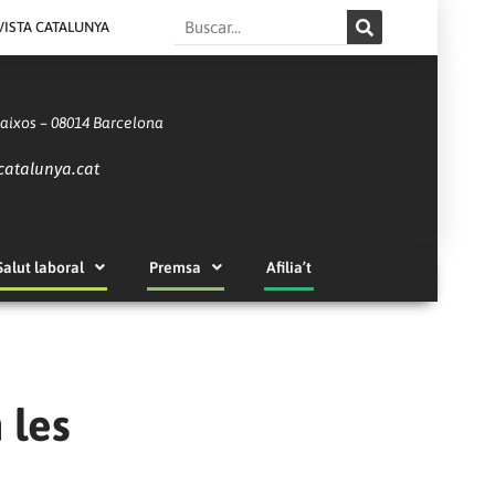
Search
VISTA CATALUNYA
Baixos – 08014 Barcelona
catalunya.cat
Salut laboral
Premsa
Afilia’t
 les