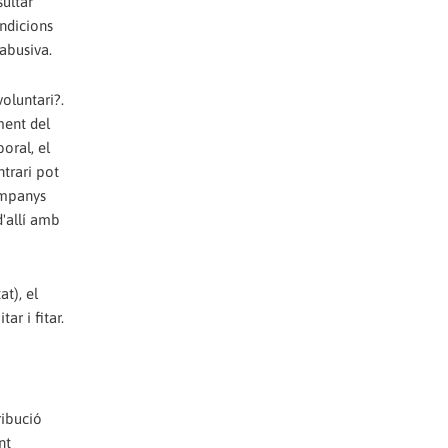
ultar
ondicions
 abusiva.
oluntari?.
ment del
oral, el
ntrari pot
ompanys
d'allí amb
t), el
r i fitar.
ribució
nt