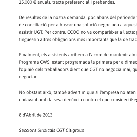
15.000 € anuals, tracte preferencial i prebendes.
De resultes de la nostra demanda, poc abans del períoede 
de conciliació per a buscar una solució negociada a aquest
assistir UGT. Per contra, CCOO no va comparèixer a l'acte
tinguessin altres obligacions més importants que la de tract
Finalment, els assistents arribem a l'acord de mantenir alme
Programa CWS, estant programada la primera per a dimecres
l'opinió dels treballadors dient que CGT no negocia mai, q
negociar.
No obstant això, també advertim que si l'empresa no atén a
endavant amb la seva denúncia contra el que consideri il·le
8 d'Abril de 2013
Seccions Sindicals CGT Citigroup