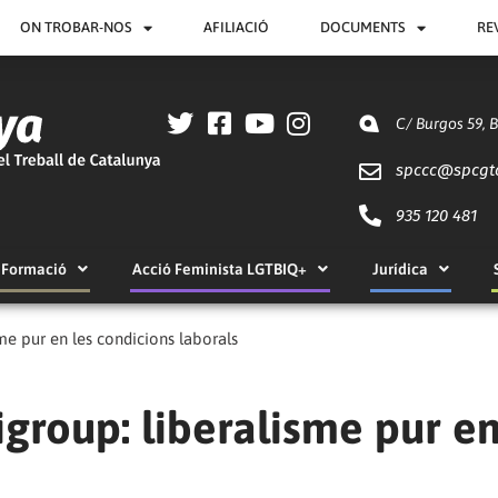
ON TROBAR-NOS
AFILIACIÓ
DOCUMENTS
RE
C/ Burgos 59, 
spccc@
spcgt
935 120 481
Formació
Acció Feminista LGTBIQ+
Jurídica
e pur en les condicions laborals
roup: liberalisme pur en