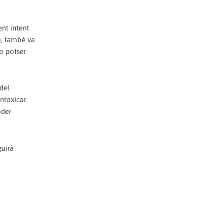
nt intent
), també va
o potser
del
ntoxicar
oder
guirà