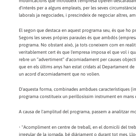
modificacions que introdueix l'empresa operen descaradam
d'interès per a alguns empleats, per les seves circumstànci
laborals ja negociades, i prescindeix de negociar altres, am
El segon que destaca en aquest programa seu, és que ho pre
Segons les seves pròpies paraules és que ambdós (empresa i
programa. No obstant això, ja tots coneixem com en realitat
veritablement cert és que l'empresa imposa el que vol i qua
rebre un “advertiment” d'acomiadament per causes objectiv
que en els últims anys han estat cridats al Departament de 
un acord d'acomiadament que no volien.
D'aquesta forma, combinades ambdues característiques (impo
programa constitueix un perillosíssim instrument en mans de 
A causa de l'amplitud del programa, passem a analitzar mo
• "Acompliment en centre de treball, en el domicili del treb
irregular de la jornada, bé diàriament o durant tot mes. Ll