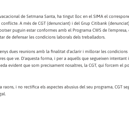
vacacional de Setmana Santa, ha tingut lloc en el SIMA el correspone
 conflicte. A més de CGT (denunciant) i del Grup Citibank (denunciat
: potser puguin estar conformes amb el Programa CWS de l'empresa, 
ar de defensar les condicions laborals dels treballadors.
nys dues reunions amb la finalitat d'aclarir i millorar les condicions 
 que ve. D'aquesta forma, i per a aquells que segueixen intentant i
ueda evident que som precisament nosaltres, la CGT, qui forcem el p
 raons, i no rectifica els aspectes abusius del seu programa, CGT se
gal.