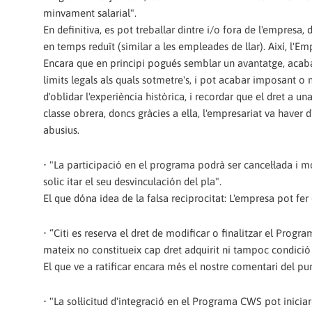
minvament salarial".
En definitiva, es pot treballar dintre i/o fora de l'empresa, d
en temps reduït (similar a les empleades de llar). Així, l'Em
Encara que en principi pogués semblar un avantatge, acaba 
límits legals als quals sotmetre's, i pot acabar imposant 
d'oblidar l'experiència històrica, i recordar que el dret a u
classe obrera, doncs gràcies a ella, l'empresariat va haver 
abusius.
• "La participació en el programa podrà ser cancel·lada i m
solic itar el seu desvinculación del pla".
El que dóna idea de la falsa reciprocitat: L'empresa pot fer 
• “Citi es reserva el dret de modificar o finalitzar el Pr
mateix no constitueix cap dret adquirit ni tampoc condició 
El que ve a ratificar encara més el nostre comentari del pun
• "La sol·licitud d'integració en el Programa CWS pot inicia