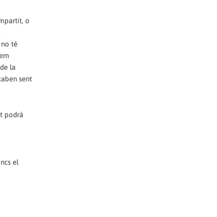
ompartit, o
.
 no té
hem
 de la
acaben sent
at podrà
ncs el