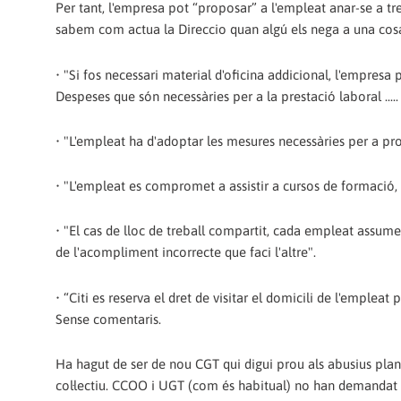
Per tant, l'empresa pot “proposar” a l'empleat anar-se a tre
sabem com actua la Direccio quan algú els nega a una cos
• "Si fos necessari material d'oficina addicional, l'empresa 
Despeses que són necessàries per a la prestació laboral ..... 
• "L'empleat ha d'adoptar les mesures necessàries per a prot
• "L'empleat es compromet a assistir a cursos de formació, a r
• "El cas de lloc de treball compartit, cada empleat assumei
de l'acompliment incorrecte que faci l'altre".
• “Citi es reserva el dret de visitar el domicili de l'empleat 
Sense comentaris.
Ha hagut de ser de nou CGT qui digui prou als abusius plan
col·lectiu. CCOO i UGT (com és habitual) no han demandat a