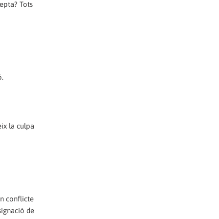
cepta? Tots
ó.
ix la culpa
n conflicte
signació de