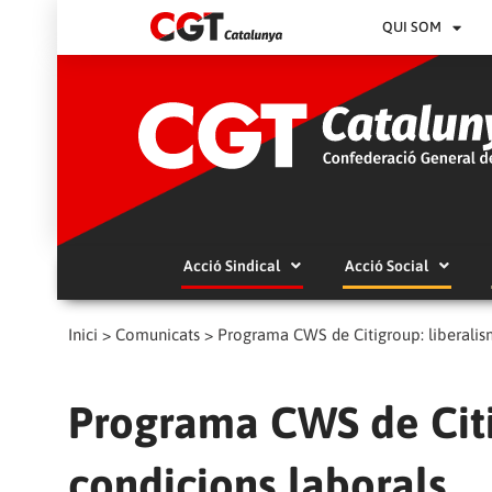
QUI SOM
Acció Sindical
Acció Social
Inici
>
Comunicats
>
Programa CWS de Citigroup: liberalism
Programa CWS de Citig
condicions laborals