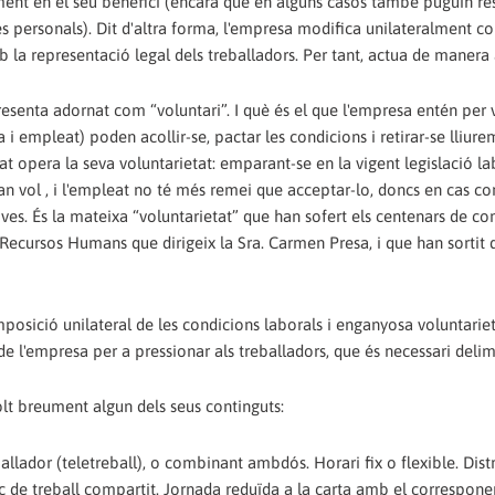
ent en el seu benefici (encara que en alguns casos també puguin res
es personals). Dit d'altra forma, l'empresa modifica unilateralment c
b la representació legal dels treballadors. Per tant, actua de manera
senta adornat com “voluntari”. I què és el que l'empresa entén per v
 empleat) poden acollir-se, pactar les condicions i retirar-se lliure
 opera la seva voluntarietat: emparant-se en la vigent legislació lab
n vol , i l'empleat no té més remei que acceptar-lo, doncs en cas co
es. És la mateixa “voluntarietat” que han sofert els centenars de c
Recursos Humans que dirigeix la Sra. Carmen Presa, i que han sortit 
sició unilateral de les condicions laborals i enganyosa voluntarieta
l'empresa per a pressionar als treballadors, que és necessari delimita
lt breument algun dels seus continguts:
allador (teletreball), o combinant ambdós. Horari fix o flexible. Dist
oc de treball compartit. Jornada reduïda a la carta amb el correspone