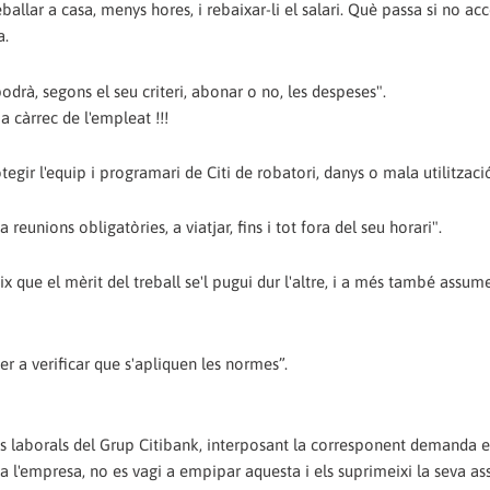
ballar a casa, menys hores, i rebaixar-li el salari. Què passa si no ac
a.
podrà, segons el seu criteri, abonar o no, les despeses".
a càrrec de l'empleat !!!
egir l'equip i programari de Citi de robatori, danys o mala utilitzaci
eunions obligatòries, a viatjar, fins i tot fora del seu horari".
x que el mèrit del treball se'l pugui dur l'altre, i a més també assume
per a verificar que s'apliquen les normes”.
s laborals del Grup Citibank, interposant la corresponent demanda e
 l'empresa, no es vagi a empipar aquesta i els suprimeixi la seva as