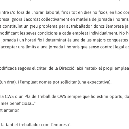
intre i/o fora de l'horari laboral, fins i tot en dies no fixos, en lloc c
presa ignora l'acordat col·lectivament en matèria de jornada i horaris
constituïnt un greu problema per al treballador, doncs l'empresa ja
o modificant les seves condicions a cada empleat individualment. No 
na jornada i un horari fix i determinat és una de les majors conquestes
d'acceptar uns límits a una jornada i horaris que sense control legal 
odificada segons el criteri de la Direcció; així mateix el propi emple
(un dret), i l'empleat només pot sol·licitar (una expectativa).
ograma CWS o un Pla de Treball de CWS sempre que ho estimi oportú, do
més beneficiosa...”
t anterior.
r-la tant el treballador com l'empresa".