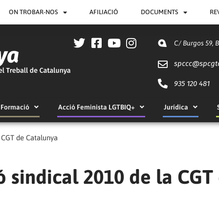
ON TROBAR-NOS
AFILIACIÓ
DOCUMENTS
RE
C/ Burgos 59, 
spccc@
spcgt
935 120 481
Formació
Acció Feminista LGTBIQ+
Jurídica
a CGT de Catalunya
 sindical 2010 de la CGT