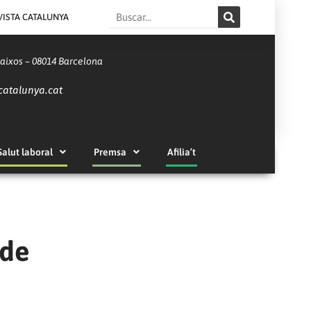
Search
VISTA CATALUNYA
Baixos – 08014 Barcelona
catalunya.cat
Salut laboral
Premsa
Afilia’t
 de