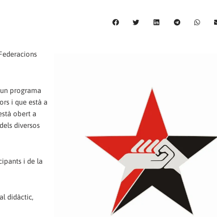
i Federacions
a un programa
ors i que està a
 està obert a
dels diversos
ipants i de la
l didàctic,