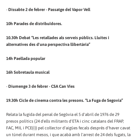
-
Dissabte 2 de febrer - Passatge del Vapor Vell
10h Parades de distribuïdores.
10.30h Debat “Les retallades als serveis públics. Lluites i
alternatives des d'una perspectiva llibertària”
14h Paellada popular
16h Sobretaula musical
-
Diumenge 3 de febrer - CSA Can Vies
19.30h Cicle de cinema contra les presons. “La Fuga de Segovia”
Relata la fugida del penal de Segòvia el 5 d'abril de 1976 de 29
presos polítics (24 d'ells militants d'ETA i cinc catalans del FRAP,
FAC, MIL i PCE(i)) pel col·lector d'aigües fecals després d'haver cavat
un túnel durant mesos, i que acabà amb l'arrest de 24 dels fugats, la