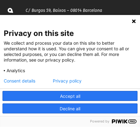
C/ Burgos 59, Baixos – 08014 Barcelona
spccc@
spcgtcatalunya.cat
Privacy on this site
935 120 481
We collect and process your data on this site to better
understand how it is used. You can give your consent to all or
selected purposes, or you can decline them all. For more
information, see our privacy policy.
@CGTCatalunya
Analytics
cgtcatalunya
Consent details
Privacy policy
CGTCatalunya
Accept all
cgtcatalunya
Decline all
Powered by
Desenvolupat per