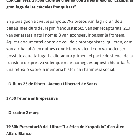
gran fuga de las cárceles franquistas”
En plena guerra civil espanyola, 795 presos van fugir d'un dels
penals més durs del règim franquista: 585 van ser recapturats, 210
van ser assassinats i només 3 van aconseguir passar la frontera.
Aquest documental conta de veu dels protagonistes, qui eren, com
van arribar allà, en quines condicions vivien i com va poder ser
possible aquella fuga. La dictadura primer i el pacte de silenci de la
transició després va voler que no es conegués aquesta història. És
una reflexió sobre la memòria històrica i l'amnèsia social.
-
Dilluns 25 de febrer - Ateneu Llibertari de Sants
17:30 Teteria antirepressiva
-
Dissabte 2 març
19.30h Presentació del Llibre: "La ética de Kropotkin" d’en Álex
Alfaro Blanco