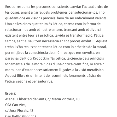
Ens correspon a les persones conscients canviar l'actual ordre de
les coses, anant a l'arrel dels problemes per solucionar-los, i no
quedant-nos en visions parcials. hem de ser radicalment valents.
Una de les eines que tenim és l'ètica, entesa com la forma de
relacionar-nos amb el nostre entorn, trencant amb el divorci
existent entre teoria i pràctica. la vida és transformació. l'ètica
també, sent al seu torn necessària en tot procés evolutiu. Aquest
treball s'ha realitzat entenent l'ètica com la pràctica de la moral,
per mitjà de la consciència del món real que ens envolta, en
paraules de Piotr Kropotkin: "és l'ètica, la ciència dels principis
fonamentals de la moral". des d'una òptica científica, ni ètica ni
moral han d'estar necessàriament lligades a la visió metafísica.
Aquest llibre és un intent de resumir els fonaments bàsics de
l'ètica, segons el pensador rus.
Espais:
Ateneu Llibertari de Sants, c/ Maria Victòria, 10
CSA Can Vies,
c/ Jocs Florals, 42
Can Batlló (Bloc 11),