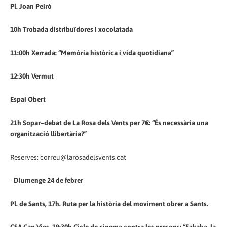
Pl. Joan Peiró
10h Trobada distribuïdores i xocolatada
11:00h Xerrada: “Memòria històrica i vida quotidiana”
12:30h Vermut
Espai Obert
21h Sopar–debat de La Rosa dels Vents per 7€: “És necessària una
organització llibertària?”
Reserves: correu@larosadelsvents.cat
-
Diumenge 24 de febrer
Pl. de Sants, 17h. Ruta per la història del moviment obrer a Sants.
CSA Can Vies, 19:30h Cicle de cinema contra les presons: “Ezkaba, la