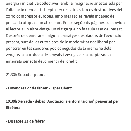
energia i iniciativa col·lectives, amb la imaginació anestesiada per
l'alienació mercantil. Inepta per resistir les forces destructives del
corró compressor europeu, amb més raó es revela incapaç de
pensar la utopia d'un altre món. En les següents pàgines es convida
el lector a un altre viatge, un viatge que no fa taula rasa del passat.
Després de demorar en alguns passatges desoladors de l'evolució
present, surt de les autopistes de la modernitat neoliberal per
penetrar en les senderes poc conegudes de la memòria dels
vençuts, a la trobada de senyals i vestigis de la utopia social
enterrats per sota del ciment i del crèdit.
21:30h Sopador popular.
-
Divendres 22 de febrer - Espai Obert:
19:30h Xerrada - debat "Anotacions entorn la crisi” presentat per
Etcètera
-
Dissabte 23 de febrer