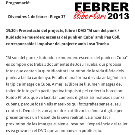
Programació:
-
Divendres 1 de febrer - Riego 37
19:30h Presentació del projecte, llibre i DVD “Al son del punk /
Kuidado ke muerden: escenas del punk en Cuba” amb Pau Coll,
corresponsable i impulsor del projecte amb Josu Trueba.
“Al son del punk / Kuidado ke muerden: escenas del punk en Cuba”
es compon del treball documental de Josu Trueba, qui proposa
fotos que capten la quotidianitat i intimitat de la vida diària dels
punks a la illa caribenya. Retalls d'una forma de vida antagònica a
la típica imatge de Cuba. A més, al llibre se li sumen imatges del
taller de fotografia participativa impulsat pel col·lectiu barceloní
Ruido Photo, que va facilitar càmeres digitals als mateixos punks
cubans, perquè fossin ells mateixos qui fotografies sense el seu
context . Deu d'ells van aprendre a utilitzar la càmera digital per
presentar-nos un trosset de la seva realitat. La sinceritat i
proximitat de les imatges avalen el resultat. L'experiència del taller
es va gravar en el DVD que acompanya la publicació.