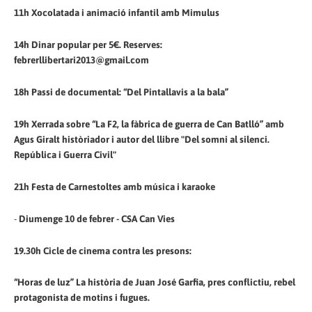
11h Xocolatada i animació infantil amb Mimulus
14h Dinar popular per 5€. Reserves:
febrerllibertari2013@gmail.com
18h Passi de documental: “Del Pintallavis a la bala”
19h Xerrada sobre “La F2, la fàbrica de guerra de Can Batlló” amb
Agus Giralt històriador i autor del llibre "Del somni al silenci.
República i Guerra Civil"
21h Festa de Carnestoltes amb música i karaoke
-
Diumenge 10 de febrer - CSA Can Vies
19.30h Cicle de cinema contra les presons:
“Horas de luz” La història de Juan José Garfia, pres conflictiu, rebel
protagonista de motins i fugues.