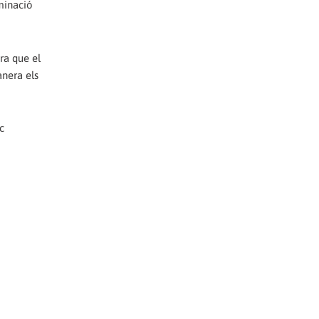
minació
ra que el
anera els
c