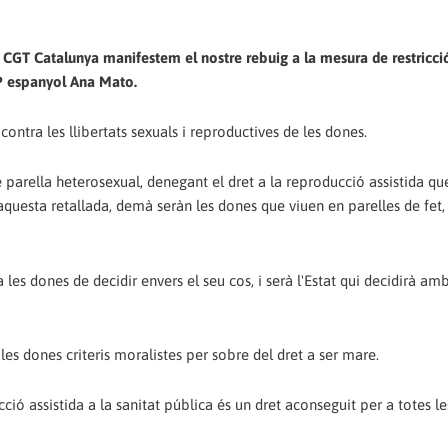
de CGT Catalunya manifestem el nostre rebuig a la mesura de restricció
PP espanyol Ana Mato.
ontra les llibertats sexuals i reproductives de les dones.
arella heterosexual, denegant el dret a la reproducció assistida que
 aquesta retallada, demà seràn les dones que viuen en parelles de fet
es dones de decidir envers el seu cos, i serà l'Estat qui decidirà am
s dones criteris moralistes per sobre del dret a ser mare.
ció assistida a la sanitat pública és un dret aconseguit per a totes l