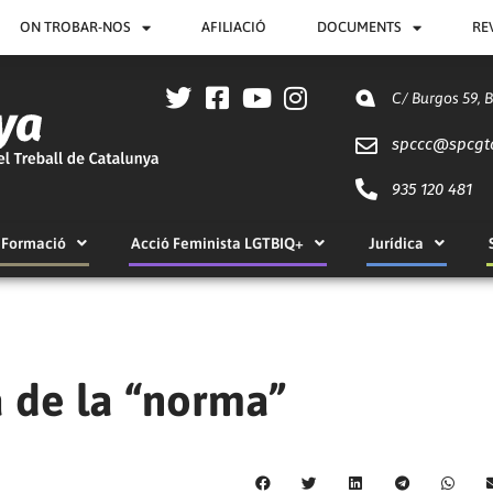
ON TROBAR-NOS
AFILIACIÓ
DOCUMENTS
RE
C/ Burgos 59, 
spccc@
spcgt
935 120 481
Formació
Acció Feminista LGTBIQ+
Jurídica
a de la “norma”