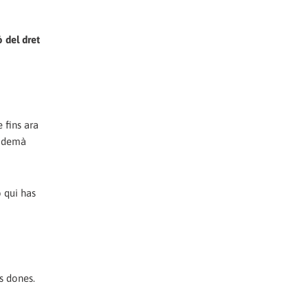
 del dret
 fins ara
, demà
b qui has
es dones.