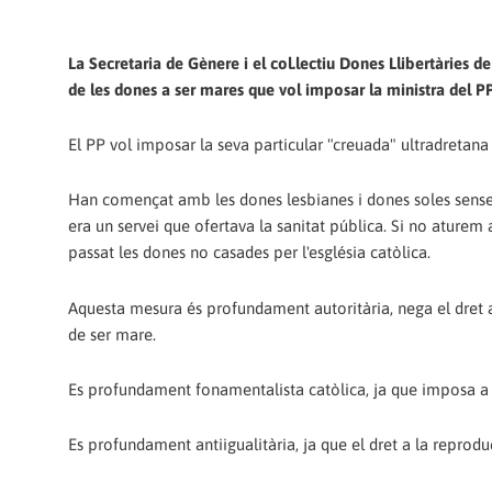
La Secretaria de Gènere i el col.lectiu Dones Llibertàries 
de les dones a ser mares que vol imposar la ministra del 
El PP vol imposar la seva particular "creuada" ultradretana c
Han començat amb les dones lesbianes i dones soles sense p
era un servei que ofertava la sanitat pública. Si no aturem
passat les dones no casades per l'església catòlica.
Aquesta mesura és profundament autoritària, nega el dret a l
de ser mare.
Es profundament fonamentalista catòlica, ja que imposa a le
Es profundament antiigualitària, ja que el dret a la reproduc