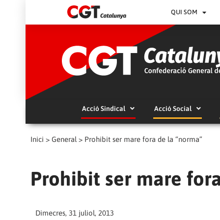
QUI SOM
Acció Sindical
Acció Social
Inici
>
General
>
Prohibit ser mare fora de la “norma”
Prohibit ser mare for
Dimecres, 31 juliol, 2013