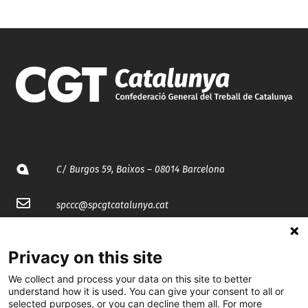
C/ Burgos 59, Baixos – 08014 Barcelona
spccc@
spcgtcatalunya.cat
935 120 481
Privacy on this site
We collect and process your data on this site to better
@CGTCatalunya
understand how it is used. You can give your consent to all or
selected purposes, or you can decline them all. For more
cgtcatalunya