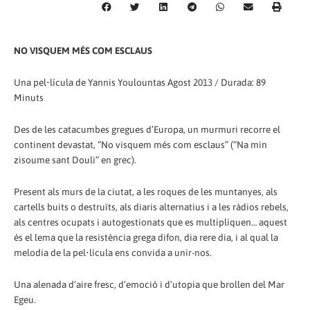
NO VISQUEM MÉS COM ESCLAUS
Una pel•lícula de Yannis Youlountas Agost 2013 / Durada: 89
Minuts
Des de les catacumbes gregues d’Europa, un murmuri recorre el
continent devastat, “No visquem més com esclaus” (“Na min
zisoume sant Douli” en grec).
Present als murs de la ciutat, a les roques de les muntanyes, als
cartells buits o destruïts, als diaris alternatius i a les ràdios rebels,
als centres ocupats i autogestionats que es multipliquen… aquest
és el lema que la resistència grega difon, dia rere dia, i al qual la
melodia de la pel•lícula ens convida a unir-nos.
Una alenada d’aire fresc, d’emoció i d’utopia que brollen del Mar
Egeu.