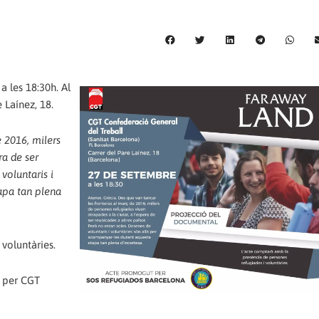
 les 18:30h. Al
 Laínez, 18.
e 2016, milers
ra de ser
voluntaris i
apa tan plena
voluntàries.
t per CGT