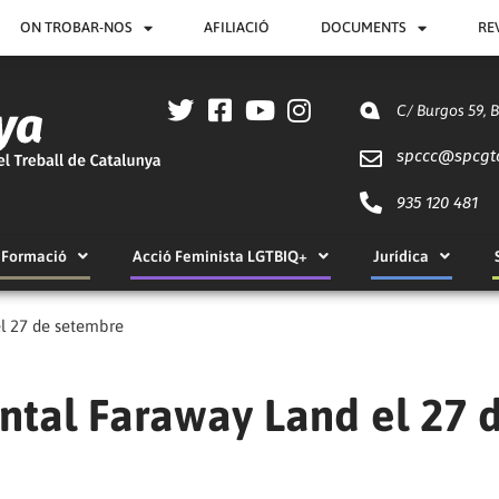
ON TROBAR-NOS
AFILIACIÓ
DOCUMENTS
RE
C/ Burgos 59, 
spccc@
spcgt
935 120 481
Formació
Acció Feminista LGTBIQ+
Jurídica
l 27 de setembre
ntal Faraway Land el 27 