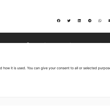
C/ Burgos 59, Baixos – 08014 Barcelona
spccc@
spcgtcatalunya.cat
d how it is used. You can give your consent to all or selected purpos
935 120 481
Desenvolupat per