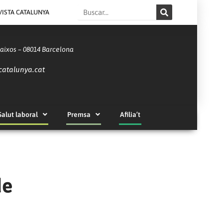
Search
VISTA CATALUNYA
Baixos – 08014 Barcelona
catalunya.cat
Salut laboral
Premsa
Afilia’t
de