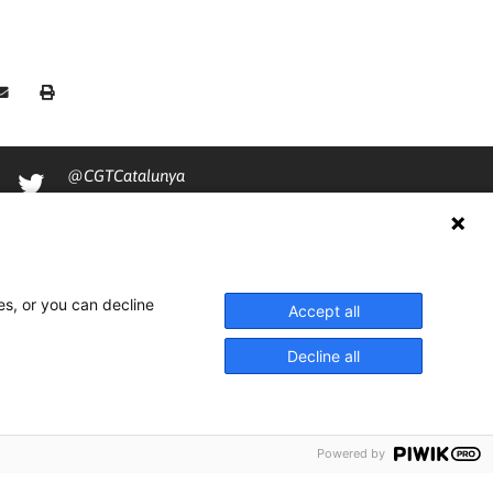
@CGTCatalunya
cgtcatalunya
CGTCatalunya
cgtcatalunya
es, or you can decline
Accept all
Decline all
Powered by