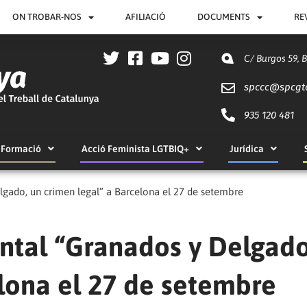
ON TROBAR-NOS
AFILIACIÓ
DOCUMENTS
RE
C/ Burgos 59, 
spccc@
spcgt
935 120 481
Formació
Acció Feminista LGTBIQ+
Jurídica
lgado, un crimen legal” a Barcelona el 27 de setembre
ntal “Granados y Delgado
lona el 27 de setembre