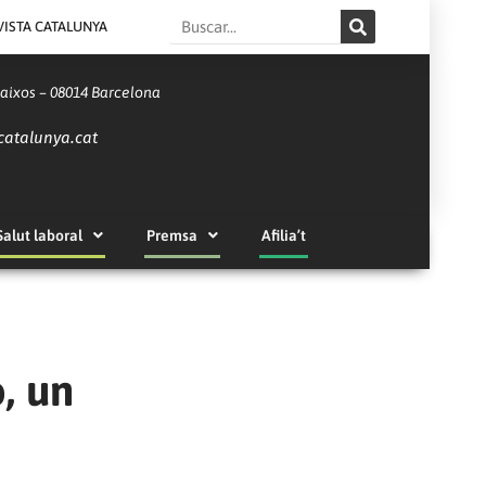
Search
VISTA CATALUNYA
Baixos – 08014 Barcelona
catalunya.cat
Salut laboral
Premsa
Afilia’t
, un