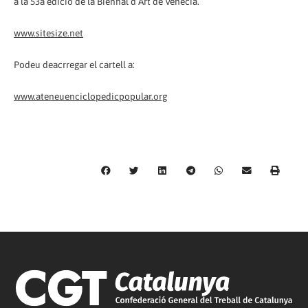
a la 53a edició de la Biennal d’Art de Venècia.
www.sitesize.net
Podeu deacrregar el cartell a:
www.ateneuenciclopedicpopular.org