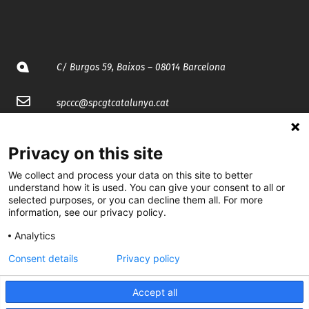
C/ Burgos 59, Baixos – 08014 Barcelona
spccc@
spcgtcatalunya.cat
935 120 481
Privacy on this site
We collect and process your data on this site to better
@CGTCatalunya
understand how it is used. You can give your consent to all or
selected purposes, or you can decline them all. For more
cgtcatalunya
information, see our privacy policy.
CGTCatalunya
Analytics
cgtcatalunya
Consent details
Privacy policy
Accept all