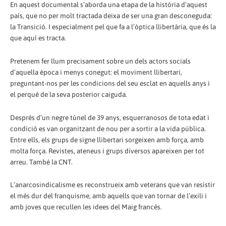
En aquest documental s’aborda una etapa de la història d’aquest
país, que no per molt tractada deixa de ser una gran desconeguda:
la Transició. I especialment pel que fa a l’òptica llibertària, que és la
que aquí es tracta.
Pretenem fer llum precisament sobre un dels actors socials
d’aquella època i menys conegut: el moviment llibertari,
preguntant-nos per les condicions del seu esclat en aquells anys i
el perquè de la seva posterior caiguda.
Després d’un negre túnel de 39 anys, esquerranosos de tota edat i
condició es van organitzant de nou per a sortir a la vida pública.
Entre ells, els grups de signe llibertari sorgeixen amb força, amb
molta força. Revistes, ateneus i grups diversos apareixen per tot
arreu. També la CNT.
L’anarcosindicalisme es reconstrueix amb veterans que van resistir
el més dur del franquisme, amb aquells que van tornar de l’exili i
amb joves que recullen les idees del Maig francès.