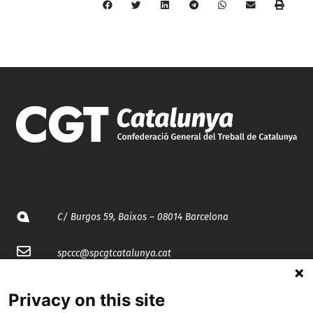
C/ Burgos 59, Baixos – 08014 Barcelona
spccc@
spcgtcatalunya.cat
935 120 481
Privacy on this site