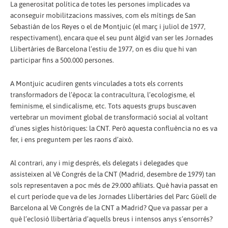
La generositat política de totes les persones implicades va
aconseguir mobilitzacions massives, com els mítings de San
Sebastián de los Reyes o el de Montjuic (el març i juliol de 1977,
respectivament), encara que el seu punt àlgid van ser les Jornades
Llibertàries de Barcelona l’estiu de 1977, on es diu que hi van
participar fins a 500.000 persones.
A Montjuic acudiren gents vinculades a tots els corrents
transformadors de l’època: la contracultura, l’ecologisme, el
feminisme, el sindicalisme, etc. Tots aquests grups buscaven
vertebrar un moviment global de transformació social al voltant
d’unes sigles històriques: la CNT. Però aquesta confluència no es va
fer, i ens preguntem per les raons d’això.
Al contrari, any i mig després, els delegats i delegades que
assisteixen al Vè Congrés de la CNT (Madrid, desembre de 1979) tan
sols representaven a poc més de 29.000 afiliats. Què havia passat en
el curt període que va de les Jornades Llibertàries del Parc Güell de
Barcelona al Vè Congrés de la CNT a Madrid? Que va passar per a
què l’eclosió llibertària d’aquells breus i intensos anys s’ensorrés?