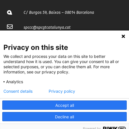
C/ Burgos 59, Baixos – 08014 Barcelona
spccc@
spcgtcatalunya.cat
935 120 481
Privacy on this site
We collect and process your data on this site to better
@CGTCatalunya
understand how it is used. You can give your consent to all or
selected purposes, or you can decline them all. For more
cgtcatalunya
information, see our privacy policy.
CGTCatalunya
Analytics
Consent details
Privacy policy
cgtcatalunya
Accept all
Decline all
Desenvolupat per
Powered by