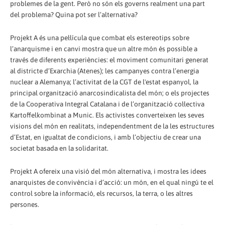
problemes de la gent. Però no són els governs realment una part
del problema? Quina pot ser l’alternativa?
Projekt A és una pel·lícula que combat els estereotips sobre
l’anarquisme i en canvi mostra que un altre món és possible a
través de diferents experiències: el moviment comunitari generat
al districte d’Exarchia (Atenes); les campanyes contra l’energia
nuclear a Alemanya; l’activitat de la CGT de l'estat espanyol, la
principal organització anarcosindicalista del món; o els projectes
de la Cooperativa Integral Catalana i de l’organització col·lectiva
Kartoffelkombinat a Munic. Els activistes converteixen les seves
visions del món en realitats, independentment de la les estructures
d’Estat, en igualtat de condicions, i amb l’objectiu de crear una
societat basada en la solidaritat.
Projekt A ofereix una visió del món alternativa, i mostra les idees
anarquistes de convivència i d’acció: un món, en el qual ningú te el
control sobre la informació, els recursos, la terra, o les altres
persones.