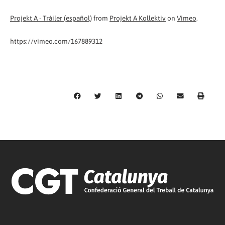
Projekt A - Tráiler (español)
from
Projekt A Kollektiv
on
Vimeo
.
https://vimeo.com/167889312