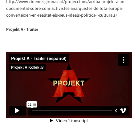
http://www.cinemesgirona.cat/projeccions/arriba-projekt-a-un-
documental-sobre-com-activistes-anarquistes-de-tota-europa-
converteixen-en-realitat-els-seus-ideals-politics-i-culturals/
Projekt A - Tràiler