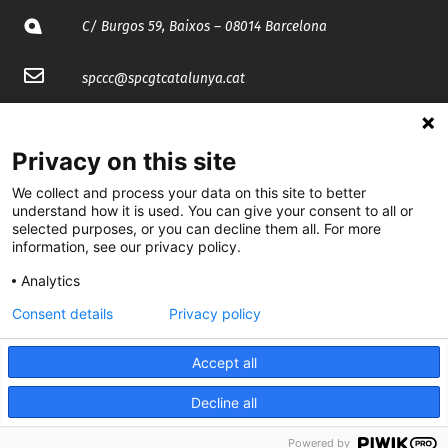
C/ Burgos 59, Baixos – 08014 Barcelona
spccc@
spcgtcatalunya.cat
935 120 481
Privacy on this site
@CGTCatalunya
We collect and process your data on this site to better
understand how it is used. You can give your consent to all or
cgtcatalunya
selected purposes, or you can decline them all. For more
information, see our privacy policy.
CGTCatalunya
Analytics
cgtcatalunya
Consent details
Privacy policy
Accept all
Desenvolupat per
Decline all
Powered by