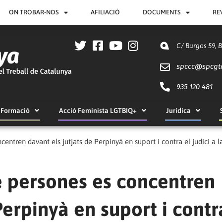
ON TROBAR-NOS
AFILIACIÓ
DOCUMENTS
RE
C/ Burgos 59, 
spccc@
spcgt
935 120 481
Formació
Acció Feminista LGTBIQ+
Jurídica
entren davant els jutjats de Perpinyà en suport i contra el judici a 
e persones es concentren
Perpinyà en suport i contr