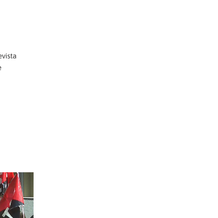
evista
e