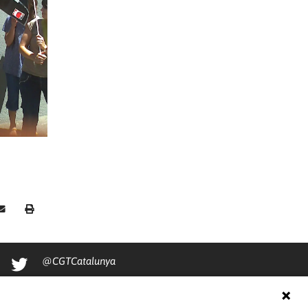
@CGTCatalunya
cgtcatalunya