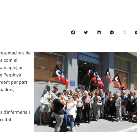
presentacions de
ns com el
van aplegar
de Perpinyà
ament per part
obadors,
s d'infermeria i
acultat