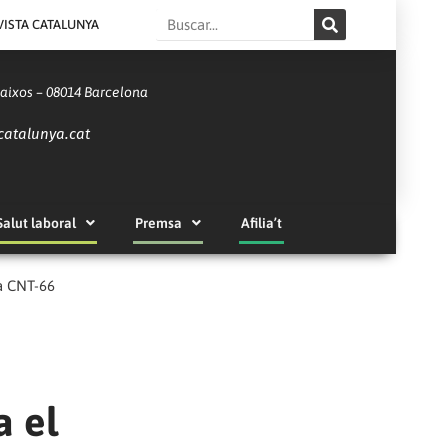
Search
VISTA CATALUNYA
Baixos – 08014 Barcelona
catalunya.cat
Salut laboral
Premsa
Afilia’t
la CNT-66
a el