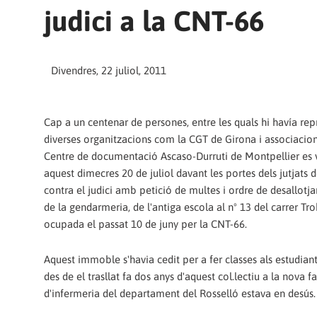
judici a la CNT-66
Divendres, 22 juliol, 2011
Cap a un centenar de persones, entre les quals hi havía re
diverses organitzacions com la CGT de Girona i associacio
Centre de documentació Ascaso-Durruti de Montpellier es 
aquest dimecres 20 de juliol davant les portes dels jutjats 
contra el judici amb petició de multes i ordre de desallotj
de la gendarmeria, de l'antiga escola al nº 13 del carrer Tr
ocupada el passat 10 de juny per la CNT-66.
Aquest immoble s'havia cedit per a fer classes als estudiant
des de el trasllat fa dos anys d'aquest col.lectiu a la nova f
d'infermeria del departament del Rosselló estava en desús.