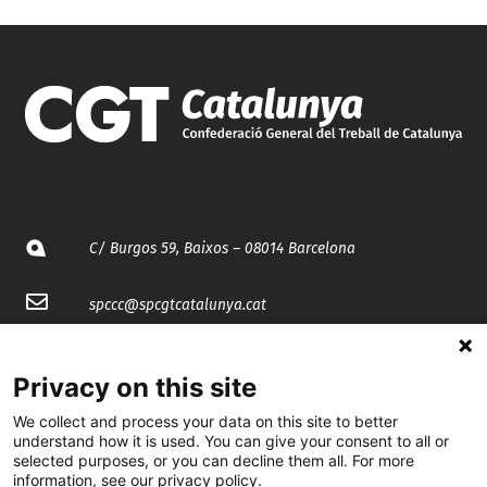
C/ Burgos 59, Baixos – 08014 Barcelona
spccc@
spcgtcatalunya.cat
935 120 481
Privacy on this site
We collect and process your data on this site to better
@CGTCatalunya
understand how it is used. You can give your consent to all or
selected purposes, or you can decline them all. For more
cgtcatalunya
information, see our privacy policy.