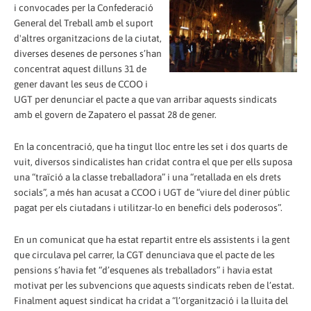
i convocades per la Confederació
General del Treball amb el suport
d'altres organitzacions de la ciutat,
diverses desenes de persones s’han
concentrat aquest dilluns 31 de
gener davant les seus de CCOO i
UGT per denunciar el pacte a que van arribar aquests sindicats
amb el govern de Zapatero el passat 28 de gener.
En la concentració, que ha tingut lloc entre les set i dos quarts de
vuit, diversos sindicalistes han cridat contra el que per ells suposa
una “traïció a la classe treballadora” i una “retallada en els drets
socials”, a més han acusat a CCOO i UGT de “viure del diner públic
pagat per els ciutadans i utilitzar-lo en benefici dels poderosos”.
En un comunicat que ha estat repartit entre els assistents i la gent
que circulava pel carrer, la CGT denunciava que el pacte de les
pensions s’havia fet “d’esquenes als treballadors” i havia estat
motivat per les subvencions que aquests sindicats reben de l’estat.
Finalment aquest sindicat ha cridat a “l’organització i la lluita del