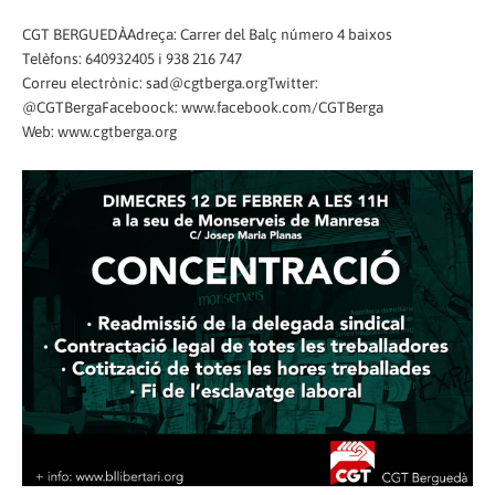
CGT BERGUEDÀAdreça: Carrer del Balç número 4 baixos
Telèfons: 640932405 i 938 216 747
Correu electrònic: sad@cgtberga.orgTwitter:
@CGTBergaFaceboock: www.facebook.com/CGTBerga
Web: www.cgtberga.org