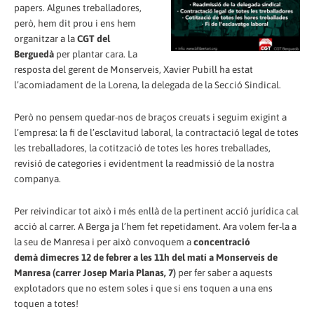
papers. Algunes treballadores,
però, hem dit prou i ens hem
organitzar a la
CGT del
Berguedà
per plantar cara. La
resposta del gerent de Monserveis, Xavier Pubill ha estat
l’acomiadament de la Lorena, la delegada de la Secció Sindical.
Però no pensem quedar-nos de braços creuats i seguim exigint a
l’empresa: la fi de l’esclavitud laboral, la contractació legal de totes
les treballadores, la cotització de totes les hores treballades,
revisió de categories i evidentment la readmissió de la nostra
companya.
Per reivindicar tot això i més enllà de la pertinent acció jurídica cal
acció al carrer. A Berga ja l’hem fet repetidament. Ara volem fer-la a
la seu de Manresa i per això convoquem a
concentració
demà dimecres 12 de febrer a les 11h del matí a Monserveis de
Manresa (carrer Josep Maria Planas, 7)
per fer saber a aquests
explotadors que no estem soles i que si ens toquen a una ens
toquen a totes!