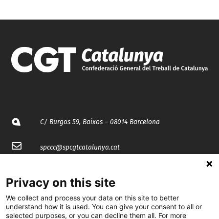
C/ Burgos 59, Baixos – 08014 Barcelona
spccc@
spcgtcatalunya.cat
935 120 481
Privacy on this site
We collect and process your data on this site to better
@CGTCatalunya
understand how it is used. You can give your consent to all or
selected purposes, or you can decline them all. For more