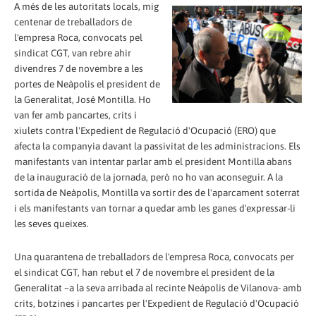
A més de les autoritats locals, mig
centenar de treballadors de
l'empresa Roca, convocats pel
sindicat CGT, van rebre ahir
divendres 7 de novembre a les
portes de Neàpolis el president de
la Generalitat, José Montilla. Ho
van fer amb pancartes, crits i
xiulets contra l'Expedient de Regulació d'Ocupació (ERO) que
afecta la companyia davant la passivitat de les administracions. Els
manifestants van intentar parlar amb el president Montilla abans
de la inauguració de la jornada, però no ho van aconseguir. A la
sortida de Neàpolis, Montilla va sortir des de l'aparcament soterrat
i els manifestants van tornar a quedar amb les ganes d'expressar-li
les seves queixes.
Una quarantena de treballadors de l'empresa Roca, convocats per
el sindicat CGT, han rebut el 7 de novembre el president de la
Generalitat –a la seva arribada al recinte Neápolis de Vilanova- amb
crits, botzines i pancartes per l'Expedient de Regulació d'Ocupació