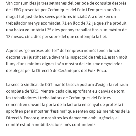
Van consumides ja tres setmanes del període de consulta després
de l'ERO presentat per Ceràmiques del Foix i l'empresa no s'ha
mogut tot just de les seves postures inicials: Ara oferixen un
treballador menys acomiadat, 71 en lloc de 72, ja que s'ha produït
una baixa voluntària i 25 dies per any treballat fins a un màxim de
12 mesos, cinc dies per sobre del que contempla la llei.
Aquestes “generoses ofertes” de l'empresa només tenen funció
decorativa i justificativa davant la inspecció de treball, estan molt
lluny d'uns mínims dignes i són mostra del cinisme negociador
desplegat per la Direcció de Ceràmiques del Foix-Roca.
La secció sindical de CGT manté la seva postura d'exigir la retirada
completa de 'ERO. Mentre, cada dia, aprofitant els canvis de torn,
les treballadores i treballadors de Ceràmiques del Foix es
concentren davant la porta de la factoria en senyal de protesta i
aprofiten per a mostrar "l'estima" que senten cap als membres de la
Direcció. Encara que nosaltres les demanem amb urgència, el
comitè estudia mobilitzacions més contundents.