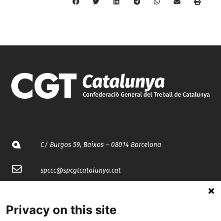
C/ Burgos 59, Baixos – 08014 Barcelona
spccc@
spcgtcatalunya.cat
935 120 481
Privacy on this site