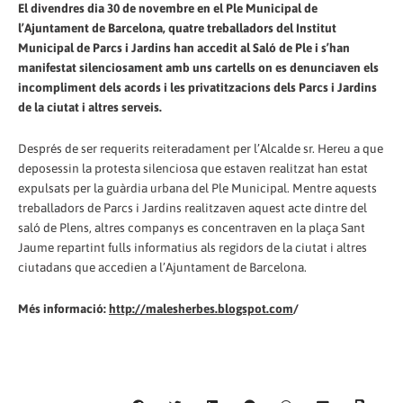
El divendres dia 30 de novembre en el Ple Municipal de
l’Ajuntament de Barcelona, quatre treballadors del Institut
Municipal de Parcs i Jardins han accedit al Saló de Ple i s’han
manifestat silenciosament amb uns cartells on es denunciaven els
incompliment dels acords i les privatitzacions dels Parcs i Jardins
de la ciutat i altres serveis.
Després de ser requerits reiteradament per l’Alcalde sr. Hereu a que
deposessin la protesta silenciosa que estaven realitzat han estat
expulsats per la guàrdia urbana del Ple Municipal. Mentre aquests
treballadors de Parcs i Jardins realitzaven aquest acte dintre del
saló de Plens, altres companys es concentraven en la plaça Sant
Jaume repartint fulls informatius als regidors de la ciutat i altres
ciutadans que accedien a l’Ajuntament de Barcelona.
Més informació:
http://malesherbes.blogspot.com
/