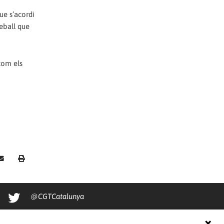
ue s’acordi
reball que
 com els
@CGTCatalunya
cgtcatalunya