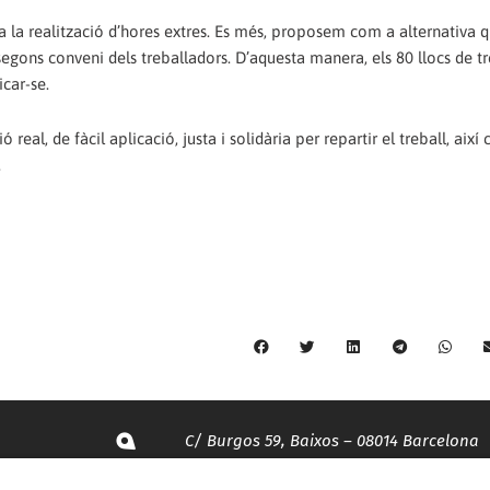
la realització d’hores extres. Es més, proposem com a alternativa q
i segons conveni dels treballadors. D’aquesta manera, els 80 llocs de t
icar-se.
eal, de fàcil aplicació, justa i solidària per repartir el treball, així
.
C/ Burgos 59, Baixos – 08014 Barcelona