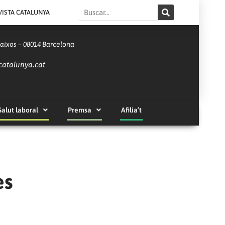
Search
VISTA CATALUNYA
Baixos – 08014 Barcelona
catalunya.cat
Salut laboral
Premsa
Afilia’t
es