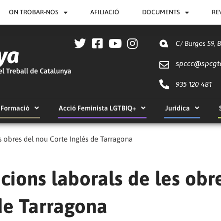
ON TROBAR-NOS
AFILIACIÓ
DOCUMENTS
RE
C/ Burgos 59, 
spccc@
spcgt
935 120 481
Formació
Acció Feminista LGTBIQ+
Jurídica
es obres del nou Corte Inglés de Tarragona
icions laborals de les obr
de Tarragona