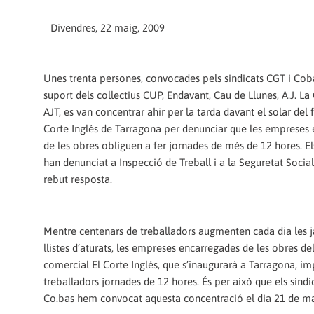
Divendres, 22 maig, 2009
Unes trenta persones, convocades pels sindicats CGT i Cob
suport dels col·lectius CUP, Endavant, Cau de Llunes, A.J. La
AJT, es van concentrar ahir per la tarda davant el solar del f
Corte Inglés de Tarragona per denunciar que les empreses
de les obres obliguen a fer jornades de més de 12 hores. El
han denunciat a Inspecció de Treball i a la Seguretat Socia
rebut resposta.
Mentre centenars de treballadors augmenten cada dia les j
llistes d’aturats, les empreses encarregades de les obres del
comercial El Corte Inglés, que s’inaugurarà a Tarragona, im
treballadors jornades de 12 hores. És per això que els sindi
Co.bas hem convocat aquesta concentració el dia 21 de mai