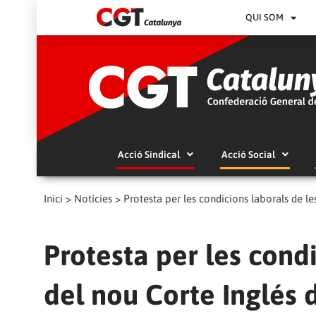
QUI SOM
Acció Sindical
Acció Social
Inici
>
Notícies
>
Protesta per les condicions laborals de l
Protesta per les cond
del nou Corte Inglés 