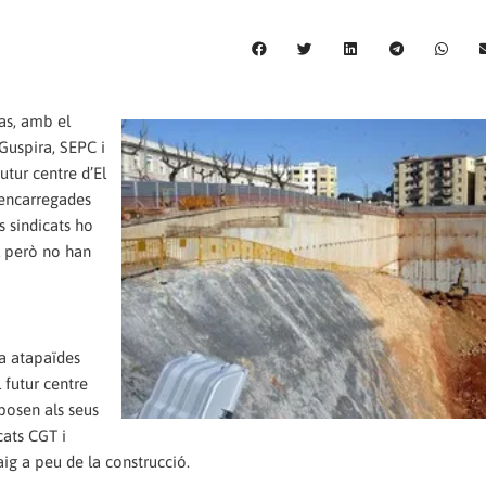
as, amb el
 Guspira, SEPC i
utur centre d’El
 encarregades
s sindicats ho
l però no han
a atapaïdes
 futur centre
posen als seus
cats CGT i
g a peu de la construcció.