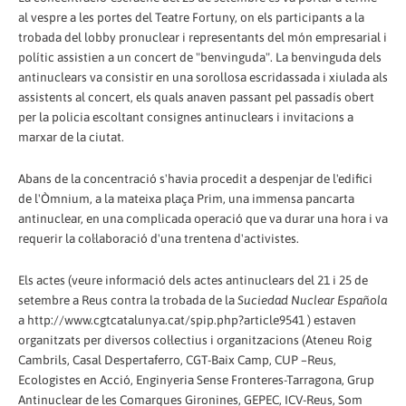
al vespre a les portes del Teatre Fortuny, on els participants a la
trobada del lobby pronuclear i representants del món empresarial i
polític assistien a un concert de "benvinguda". La benvinguda dels
antinuclears va consistir en una sorollosa escridassada i xiulada als
assistents al concert, els quals anaven passant pel passadís obert
per la policia escoltant consignes antinuclears i invitacions a
marxar de la ciutat.
Abans de la concentració s'havia procedit a despenjar de l'edifici
de l'Òmnium, a la mateixa plaça Prim, una immensa pancarta
antinuclear, en una complicada operació que va durar una hora i va
requerir la col·laboració d'una trentena d'activistes.
Els actes (veure informació dels actes antinuclears del 21 i 25 de
setembre a Reus contra la trobada de la
Suciedad Nuclear Española
a http://www.cgtcatalunya.cat/spip.php?article9541 ) estaven
organitzats per diversos col·lectius i organitzacions (Ateneu Roig
Cambrils, Casal Despertaferro, CGT-Baix Camp, CUP –Reus,
Ecologistes en Acció, Enginyeria Sense Fronteres-Tarragona, Grup
Antinuclear de les Comarques Gironines, GEPEC, ICV-Reus, Som