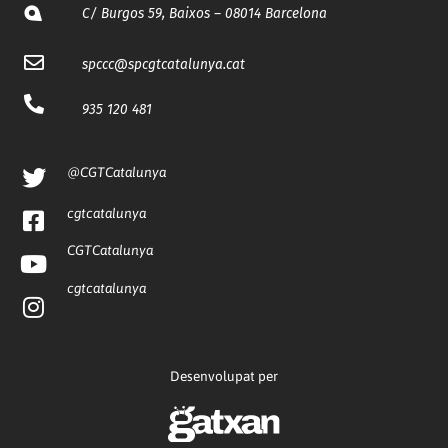
C/ Burgos 59, Baixos – 08014 Barcelona
spccc@
spcgtcatalunya.cat
935 120 481
@CGTCatalunya
cgtcatalunya
CGTCatalunya
cgtcatalunya
Desenvolupat per