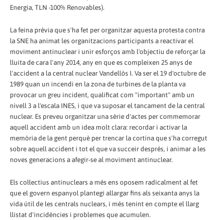
Energia, TLN -100% Renovables).
La feina prèvia que s'ha fet per organitzar aquesta protesta contra
la SNE ha animat les organitzacions participants a reactivar el
moviment antinuclear i unir esforços amb l'objectiu de reforçar la
lluita de cara l'any 2014, any en que es compleixen 25 anys de
l'accident a la central nuclear Vandellòs I. Va ser el 19 d'octubre de
1989 quan un incendi en la zona de turbines de la planta va
provocar un greu incident, qualificat com "important" amb un
nivell 3 a l'escala INES, i que va suposar el tancament de la central
nuclear. Es preveu organitzar una sèrie d'actes per commemorar
aquell accident amb un idea molt clara: recordar i activar la
memòria de la gent perquè per trencar la cortina que s'ha corregut
sobre aquell accident i tot el que va succeir després, i animar a les
noves generacions a afegir-se al moviment antinuclear.
Els col·lectius antinuclears a més ens oposem radicalment al fet
que el govern espanyol plantegi allargar fins als seixanta anys la
vida útil de les centrals nuclears, i més tenint en compte el llarg
llistat d'incidències i problemes que acumulen.