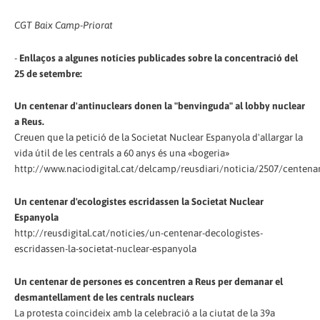
CGT Baix Camp-Priorat
-
Enllaços a algunes notícies publicades sobre la concentració del
25 de setembre:
Un centenar d'antinuclears donen la "benvinguda" al lobby nuclear
a Reus.
Creuen que la petició de la Societat Nuclear Espanyola d'allargar la
vida útil de les centrals a 60 anys és una «bogeria»
http://www.naciodigital.cat/delcamp/reusdiari/noticia/2507/centen
Un centenar d'ecologistes escridassen la Societat Nuclear
Espanyola
http://reusdigital.cat/noticies/un-centenar-decologistes-
escridassen-la-societat-nuclear-espanyola
Un centenar de persones es concentren a Reus per demanar el
desmantellament de les centrals nuclears
La protesta coincideix amb la celebració a la ciutat de la 39a