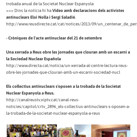
trobada anual de la Societat Nuclear Espanyola
>>> Dins la notícia hi ha
Vídeo amb declaracions dels activistes
antinuclears Eloi Nolla i Sergi Saladié
.
http://www.reusdirecte.cat/cat/notices/2013/09/un_centenar_de_p
- Cròniques de l'acte antinuclear del 21 de setembre
Una xerrada a Reus obre les jornades que clouran amb un escarni a
la Sociedad Nuclear Española
http://www.directa.cat/noticia/un-xerrada-al-centre-lectura-reus-
obre-les-jornades-que-clouran-amb-un-escarni-sociedad-nucl
Els col·lectius antinuclears s'oposen a la trobada de la Societat
Nuclear Espanyola a Reus.
http://canalreustv.xiptv.cat/canal-reus-
noticies/capitol/crtv_2896_els-collectius-antinuclears-s-oposen-a-
la-trobada-de-la-societat-nuclear-espanyola-a-reus