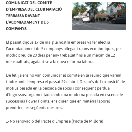
COMUNICAT DEL COMITÈ
D’EMPRESA DEL CLUB NATACIÓ
TERRASSA DAVANT
L’ACOMIADAMENT DE 5
COMPANYS.
El passat dijous 17 de maig la nostra empresa va fer efectiu
l’acomiadament de 5 companys al·legant raons econòmiques, pel
mòdic preu de 20 dies per any treballat fins a un màxim de 12
mensualitats, agafant-se a la nova reforma laboral.
De fet, ja ens ho van comunicar al comitè en la reunió que vàrem
tindre amb l’empresa el passat 29 d’abril. Desprès de l’exposició de
motius basada en la baixada de socis i conseqüent pèrdua
d’ingressos, argumentada amb una moderna posada en escena de
successius Power Points, ens diuen que en matèria laboral
prendrien les següents mesures:
1- No renovació del Pacte d’Empresa (Pacte de Millora)