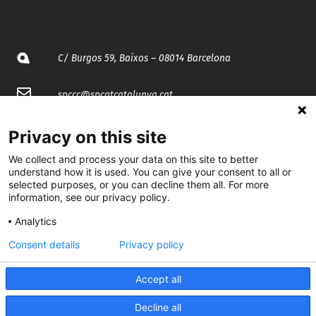
C/ Burgos 59, Baixos – 08014 Barcelona
spccc@
spcgtcatalunya.cat
935 120 481
Privacy on this site
We collect and process your data on this site to better
@CGTCatalunya
understand how it is used. You can give your consent to all or
selected purposes, or you can decline them all. For more
information, see our privacy policy.
cgtcatalunya
Analytics
CGTCatalunya
Consent details
Privacy policy
cgtcatalunya
Accept all
Decline all
Desenvolupat per