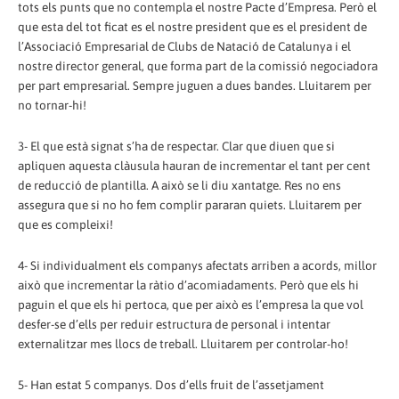
tots els punts que no contempla el nostre Pacte d’Empresa. Però el
que esta del tot ficat es el nostre president que es el president de
l’Associació Empresarial de Clubs de Natació de Catalunya i el
nostre director general, que forma part de la comissió negociadora
per part empresarial. Sempre juguen a dues bandes. Lluitarem per
no tornar-hi!
3- El que està signat s’ha de respectar. Clar que diuen que si
apliquen aquesta clàusula hauran de incrementar el tant per cent
de reducció de plantilla. A això se li diu xantatge. Res no ens
assegura que si no ho fem complir pararan quiets. Lluitarem per
que es compleixi!
4- Si individualment els companys afectats arriben a acords, millor
això que incrementar la ràtio d’acomiadaments. Però que els hi
paguin el que els hi pertoca, que per això es l’empresa la que vol
desfer-se d’ells per reduir estructura de personal i intentar
externalitzar mes llocs de treball. Lluitarem per controlar-ho!
5- Han estat 5 companys. Dos d’ells fruit de l’assetjament