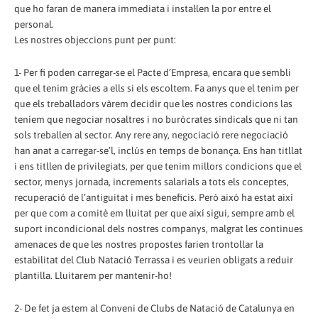
que ho faran de manera immediata i instal·len la por entre el
personal.
Les nostres objeccions punt per punt:
1- Per fi poden carregar-se el Pacte d’Empresa, encara que sembli
que el tenim gràcies a ells si els escoltem. Fa anys que el tenim per
que els treballadors vàrem decidir que les nostres condicions las
teníem que negociar nosaltres i no buròcrates sindicals que ni tan
sols treballen al sector. Any rere any, negociació rere negociació
han anat a carregar-se’l, inclús en temps de bonança. Ens han titllat
i ens titllen de privilegiats, per que tenim millors condicions que el
sector, menys jornada, increments salarials a tots els conceptes,
recuperació de l’antiguitat i mes beneficis. Però això ha estat així
per que com a comitè em lluitat per que així sigui, sempre amb el
suport incondicional dels nostres companys, malgrat les continues
amenaces de que les nostres propostes farien trontollar la
estabilitat del Club Natació Terrassa i es veurien obligats a reduir
plantilla. Lluitarem per mantenir-ho!
2- De fet ja estem al Conveni de Clubs de Natació de Catalunya en