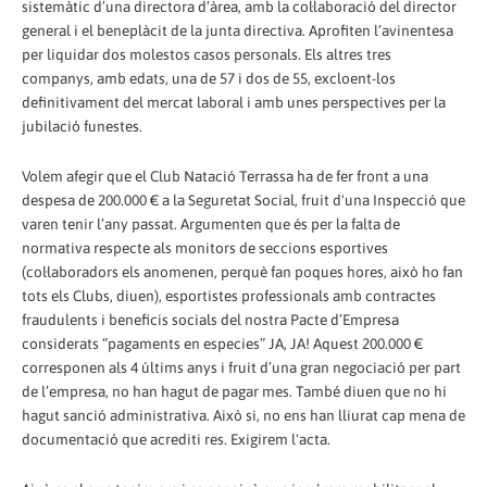
sistemàtic d’una directora d’àrea, amb la col·laboració del director
general i el beneplàcit de la junta directiva. Aprofiten l’avinentesa
per liquidar dos molestos casos personals. Els altres tres
companys, amb edats, una de 57 i dos de 55, excloent-los
definitivament del mercat laboral i amb unes perspectives per la
jubilació funestes.
Volem afegir que el Club Natació Terrassa ha de fer front a una
despesa de 200.000 € a la Seguretat Social, fruit d'una Inspecció que
varen tenir l’any passat. Argumenten que és per la falta de
normativa respecte als monitors de seccions esportives
(col·laboradors els anomenen, perquè fan poques hores, això ho fan
tots els Clubs, diuen), esportistes professionals amb contractes
fraudulents i beneficis socials del nostra Pacte d’Empresa
considerats “pagaments en especies” JA, JA! Aquest 200.000 €
corresponen als 4 últims anys i fruit d’una gran negociació per part
de l’empresa, no han hagut de pagar mes. També diuen que no hi
hagut sanció administrativa. Això si, no ens han lliurat cap mena de
documentació que acrediti res. Exigirem l'acta.