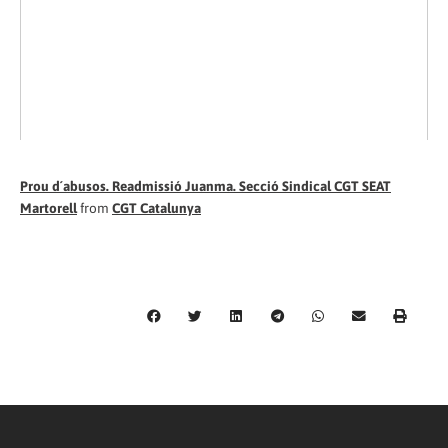
Prou d´abusos. Readmissió Juanma. Secció Sindical CGT SEAT
Martorell
from
CGT Catalunya