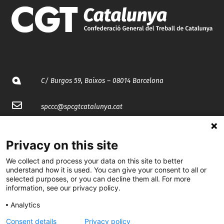
C/ Burgos 59, Baixos – 08014 Barcelona
spccc@
spcgtcatalunya.cat
935 120 481
Privacy on this site
@CGTCatalunya
We collect and process your data on this site to better
understand how it is used. You can give your consent to all or
selected purposes, or you can decline them all. For more
cgtcatalunya
information, see our privacy policy.
CGTCatalunya
Analytics
cgtcatalunya
Consent details
Privacy policy