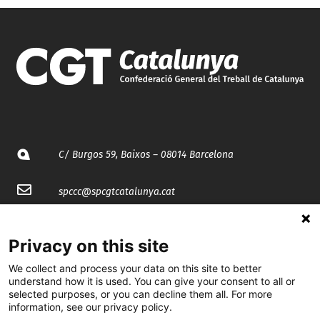
C/ Burgos 59, Baixos – 08014 Barcelona
spccc@
spcgtcatalunya.cat
935 120 481
Privacy on this site
We collect and process your data on this site to better
@CGTCatalunya
understand how it is used. You can give your consent to all or
selected purposes, or you can decline them all. For more
cgtcatalunya
information, see our privacy policy.