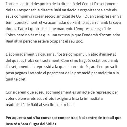
Fart de l’actitud despòtica de la direcció del Cenit i l’assetjament
del seu responsable directe Raül va decidir organitzar-se amb els
seus companys i crear secció sindical de CGT. Quan l’empresa en va
tenir coneixement, el va acomiadar deixant-lo al carrer amb la seva
dona a l’atur i quatre fills que mantenir. L’empresa al·lega fi de
l’obra però no és més que una excusa ja que l’endemà d’acomiadar
Raül altra persona estava ocupant el seu lloc.
L’acomiadament va causar al nostre company un atac d’ansietat
del qual es troba en tractament. Com si no hagués estat prou amb
l’assetjament i la repressió a la qual l’han sotmès, ara l’empresa li
posa pegues i retarda el pagament de la prestació per malaltia a la
qual té dret.
Considerem que el seu acomiadament és un acte de repressió per
voler defensar els seus drets i exigim a Insa la immediata
readmissió de Raül al seu lloc de treball.
Per aquesta raó s’ha convocat concentració al centre de treball que
Insa té a Sant Cugat del Vallés.