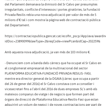
del Parlament demanava la dimissió del Sr Calvo per presumptes
irregularitats, conflicte d’interessos i portes giratòries, la Fundació
Privada Resilis rebia una nova adjudicació per valor de més de 5
milions d’€ tal i com mostra la pàgina web de contractació pública
del Departament.
https://contractaciopublica.gencat.cat/ecofin_pscp/AppJava/awardn
idDoc=23890099&lawType=2&reqCode=viewPcan&idCap=202259&
Amb aquesta nova adjudicació, ja van més de 103 milions €.
- Denunciem com a banda dels càrrecs que ha ocupat el Sr Calvo en
el conglomerat empresarial de la multinacional del sector
PLATAFORMA EDUCATIVA-FUNDACIÓ PRIVADA RESILIS- FASI,
mentre era director general de la DGAIA (càrrec que ocupa a partir
del 26 de gener del 2016) el Sr Calvo constava com a conseller i
vicesecretari fins a l’abril del 2016 de dues empreses SL’s amb els
mateixos companys de viatge i de negocis que formen part del
òrgans de direcció de Plataforma Educativa-Resilis-Fasi que estan
adquirint un volum de negoci i de noves contractacions per part de