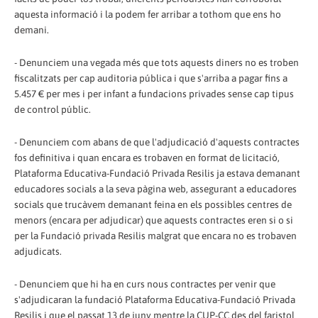
aquesta informació i la podem fer arribar a tothom que ens ho
demani.
- Denunciem una vegada més que tots aquests diners no es troben
fiscalitzats per cap auditoria pública i que s'arriba a pagar fins a
5.457 € per mes i per infant a fundacions privades sense cap tipus
de control públic.
- Denunciem com abans de que l'adjudicació d'aquests contractes
fos definitiva i quan encara es trobaven en format de licitació,
Plataforma Educativa-Fundació Privada Resilis ja estava demanant
educadores socials a la seva pàgina web, assegurant a educadores
socials que trucàvem demanant feina en els possibles centres de
menors (encara per adjudicar) que aquests contractes eren si o si
per la Fundació privada Resilis malgrat que encara no es trobaven
adjudicats.
- Denunciem que hi ha en curs nous contractes per venir que
s'adjudicaran la fundació Plataforma Educativa-Fundació Privada
Resilis i que el passat 13 de juny mentre la CUP-CC des del faristol