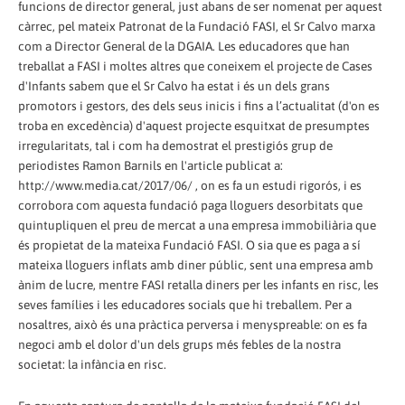
funcions de director general, just abans de ser nomenat per aquest
càrrec, pel mateix Patronat de la Fundació FASI, el Sr Calvo marxa
com a Director General de la DGAIA. Les educadores que han
treballat a FASI i moltes altres que coneixem el projecte de Cases
d'Infants sabem que el Sr Calvo ha estat i és un dels grans
promotors i gestors, des dels seus inicis i fins a l’actualitat (d'on es
troba en excedència) d'aquest projecte esquitxat de presumptes
irregularitats, tal i com ha demostrat el prestigiós grup de
periodistes Ramon Barnils en l'article publicat a:
http://www.media.cat/2017/06/ , on es fa un estudi rigorós, i es
corrobora com aquesta fundació paga lloguers desorbitats que
quintupliquen el preu de mercat a una empresa immobiliària que
és propietat de la mateixa Fundació FASI. O sia que es paga a sí
mateixa lloguers inflats amb diner públic, sent una empresa amb
ànim de lucre, mentre FASI retalla diners per les infants en risc, les
seves famílies i les educadores socials que hi treballem. Per a
nosaltres, això és una pràctica perversa i menyspreable: on es fa
negoci amb el dolor d'un dels grups més febles de la nostra
societat: la infància en risc.