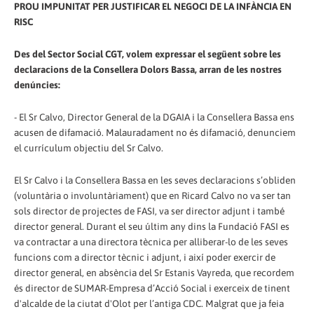
PROU IMPUNITAT PER JUSTIFICAR EL NEGOCI DE LA INFÀNCIA EN
RISC
Des del Sector Social CGT, volem expressar el següent sobre les
declaracions de la Consellera Dolors Bassa, arran de les nostres
denúncies:
- El Sr Calvo, Director General de la DGAIA i la Consellera Bassa ens
acusen de difamació. Malauradament no és difamació, denunciem
el currículum objectiu del Sr Calvo.
El Sr Calvo i la Consellera Bassa en les seves declaracions s’obliden
(voluntària o involuntàriament) que en Ricard Calvo no va ser tan
sols director de projectes de FASI, va ser director adjunt i també
director general. Durant el seu últim any dins la Fundació FASI es
va contractar a una directora tècnica per alliberar-lo de les seves
funcions com a director tècnic i adjunt, i així poder exercir de
director general, en absència del Sr Estanis Vayreda, que recordem
és director de SUMAR-Empresa d’Acció Social i exerceix de tinent
d'alcalde de la ciutat d'Olot per l’antiga CDC. Malgrat que ja feia