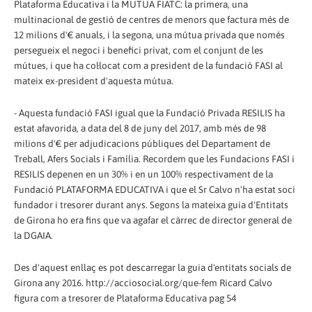
Plataforma Educativa i la MUTUA FIATC: la primera, una
multinacional de gestió de centres de menors que factura més de
12 milions d'€ anuals, i la segona, una mútua privada que només
persegueix el negoci i benefici privat, com el conjunt de les
mútues, i que ha col·locat com a president de la fundació FASI al
mateix ex-president d'aquesta mútua.
- Aquesta fundació FASI igual que la Fundació Privada RESILIS ha
estat afavorida, a data del 8 de juny del 2017, amb més de 98
milions d'€ per adjudicacions públiques del Departament de
Treball, Afers Socials i Família. Recordem que les Fundacions FASI i
RESILIS depenen en un 30% i en un 100% respectivament de la
Fundació PLATAFORMA EDUCATIVA i que el Sr Calvo n'ha estat soci
fundador i tresorer durant anys. Segons la mateixa guia d'Entitats
de Girona ho era fins que va agafar el càrrec de director general de
la DGAIA.
Des d'aquest enllaç es pot descarregar la guia d'entitats socials de
Girona any 2016. http://acciosocial.org/que-fem Ricard Calvo
figura com a tresorer de Plataforma Educativa pag 54