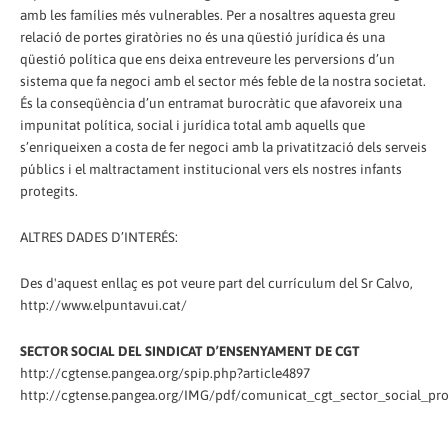
amb les famílies més vulnerables. Per a nosaltres aquesta greu
relació de portes giratòries no és una qüestió jurídica és una
qüestió política que ens deixa entreveure les perversions d’un
sistema que fa negoci amb el sector més feble de la nostra societat.
És la conseqüència d’un entramat burocràtic que afavoreix una
impunitat política, social i jurídica total amb aquells que
s’enriqueixen a costa de fer negoci amb la privatització dels serveis
públics i el maltractament institucional vers els nostres infants
protegits.
ALTRES DADES D’INTERÉS:
Des d'aquest enllaç es pot veure part del currículum del Sr Calvo,
http://www.elpuntavui.cat/
SECTOR SOCIAL DEL SINDICAT D’ENSENYAMENT DE CGT
http://cgtense.pangea.org/spip.php?article4897
http://cgtense.pangea.org/IMG/pdf/comunicat_cgt_sector_social_prou