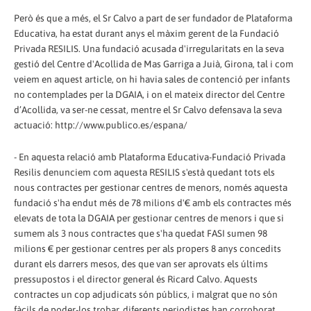
Però és que a més, el Sr Calvo a part de ser fundador de Plataforma
Educativa, ha estat durant anys el màxim gerent de la Fundació
Privada RESILIS. Una fundació acusada d'irregularitats en la seva
gestió del Centre d'Acollida de Mas Garriga a Juià, Girona, tal i com
veiem en aquest article, on hi havia sales de contenció per infants
no contemplades per la DGAIA, i on el mateix director del Centre
d’Acollida, va ser-ne cessat, mentre el Sr Calvo defensava la seva
actuació: http://www.publico.es/espana/
- En aquesta relació amb Plataforma Educativa-Fundació Privada
Resilis denunciem com aquesta RESILIS s'està quedant tots els
nous contractes per gestionar centres de menors, només aquesta
fundació s'ha endut més de 78 milions d'€ amb els contractes més
elevats de tota la DGAIA per gestionar centres de menors i que si
sumem als 3 nous contractes que s'ha quedat FASI sumen 98
milions € per gestionar centres per als propers 8 anys concedits
durant els darrers mesos, des que van ser aprovats els últims
pressupostos i el director general és Ricard Calvo. Aquests
contractes un cop adjudicats són públics, i malgrat que no són
fàcils de poder-los trobar, diferents periodistes han corroborat