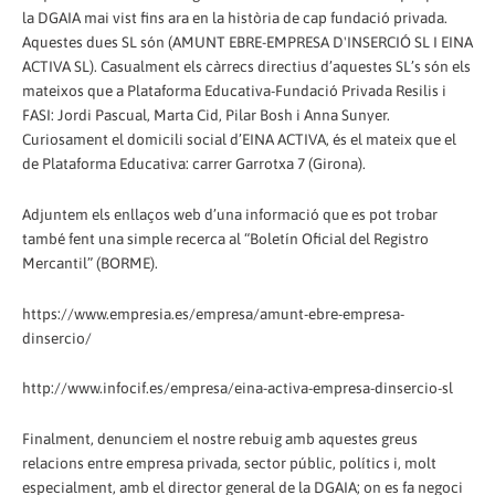
la DGAIA mai vist fins ara en la història de cap fundació privada.
Aquestes dues SL són (AMUNT EBRE-EMPRESA D'INSERCIÓ SL I EINA
ACTIVA SL). Casualment els càrrecs directius d’aquestes SL’s són els
mateixos que a Plataforma Educativa-Fundació Privada Resilis i
FASI: Jordi Pascual, Marta Cid, Pilar Bosh i Anna Sunyer.
Curiosament el domicili social d’EINA ACTIVA, és el mateix que el
de Plataforma Educativa: carrer Garrotxa 7 (Girona).
Adjuntem els enllaços web d’una informació que es pot trobar
també fent una simple recerca al “Boletín Oficial del Registro
Mercantil” (BORME).
https://www.empresia.es/empresa/amunt-ebre-empresa-
dinsercio/
http://www.infocif.es/empresa/eina-activa-empresa-dinsercio-sl
Finalment, denunciem el nostre rebuig amb aquestes greus
relacions entre empresa privada, sector públic, polítics i, molt
especialment, amb el director general de la DGAIA; on es fa negoci