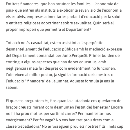
Entitats financeres -que han arruïnat les famílies i l’economia del
país- que entren als instituts a explicar la seva visió de l’economia i
els estalvis, empreses alimentaries parlant d’educació per la salut,
o entitats religioses adoctrinant sobre sexualitat. Quin serà el
proper improperi que permetrà el Departament?
Tot això no és casualitat, estem assistint a l’esperpèntic
desmantellament de l’educació pública amb la mediació expressa
del Departament comandat per JuntsPerqueSi. Primer buiden de
contingut alguns aspectes que han de ser educatius, amb
negligència i mala fe i després com evidentment no funcionen,
l’ofereixen al millor postor, ja sigui la formació dels mestres o
l’educació " financera" de l’alumnat. Aquesta formula ja ens la
sabem.
El que ens preguntem és, fins quan la ciutadania ens quedarem de
braços creuats mirant com desmunten l’estat del benestar? Encara
no hi ha prou motius per sortir al carrer? Per manifestar-nos
enèrgicament? Per fer vaga? No ens han tret prou drets com a
classe treballadora? No arrosseguen prou els nostres fills i nets cap