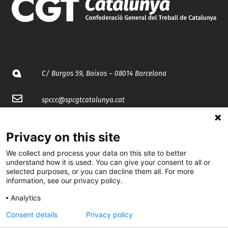
C/ Burgos 59, Baixos – 08014 Barcelona
spccc@
spcgtcatalunya.cat
935 120 481
Privacy on this site
We collect and process your data on this site to better
@CGTCatalunya
understand how it is used. You can give your consent to all or
selected purposes, or you can decline them all. For more
cgtcatalunya
information, see our privacy policy.
CGTCatalunya
Analytics
cgtcatalunya
Consent details
Privacy policy