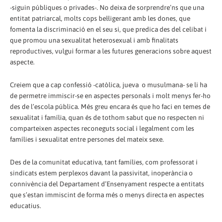
-siguin públiques o privades-. No deixa de sorprendre’ns que una
entitat patriarcal, molts cops bel·ligerant amb les dones, que
fomenta la discriminació en el seu si, que predica des del celibat i
que promou una sexualitat heterosexual i amb finalitats
reproductives, vulgui formar a les futures generacions sobre aquest
aspecte.
Creiem que a cap confessió -catòlica, jueva o musulmana- se li ha
de permetre immiscir-se en aspectes personals i molt menys fer-ho
des de l’escola pública. Més greu encara és que ho faci en temes de
sexualitat i família, quan és de tothom sabut que no respecten ni
comparteixen aspectes reconeguts social i legalment com les
famílies i sexualitat entre persones del mateix sexe.
Des de la comunitat educativa, tant famílies, com professorat i
sindicats estem perplexos davant la passivitat, inoperància o
connivència del Departament d’Ensenyament respecte a entitats
que s’estan immiscint de forma més o menys directa en aspectes
educatius.